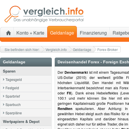
Konto + Karte
Geldanlage
Finanzierung
Ratgeb
Sie befinden sich hier:
Vergleich.info
Geldanlage
Forex-Broker
Geldanlage
Devisenhandel Forex - Foreign Exc
Sparen
Der
Devisenmarkt
ist mit einem Tagesumsatz
US-Dollar (2010) der weltweit größte F
Tagesgeld
höchsten Liquidität. Den Handel mit W
Festgeld
Interbankenmarkt bezeichnet man als Forex
oder
FX
). Dank eines Hebeleffektes (Leve
Sparbrief
100:1 und mehr können Sie hier mit ein
geringen Kapitaleinsatz große Positionen 
Sparbuch
Renditen
spekulieren. Aber Achtung: In
Sparpläne
gewählten Hebel steigt auch das Risiko für e
eingesetzten Kapitals und darüber hinau
Wertpapiere & Depot
eignet sich daher nur für aktive Trader, die 