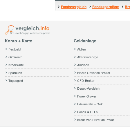
Fondsvergleich
Fondssparpläne
Bro
Konto + Karte
Geldanlage
Festgeld
Aktien
Girokonto
Altersvorsorge
Kreditkarte
Anleihen
Sparbuch
Binäre Optionen Broker
Tagesgeld
CFD-Broker
Depot-Vergleich
Forex-Broker
Edelmetalle – Gold
Fonds & ETFs
Kredit von Privat an Privat