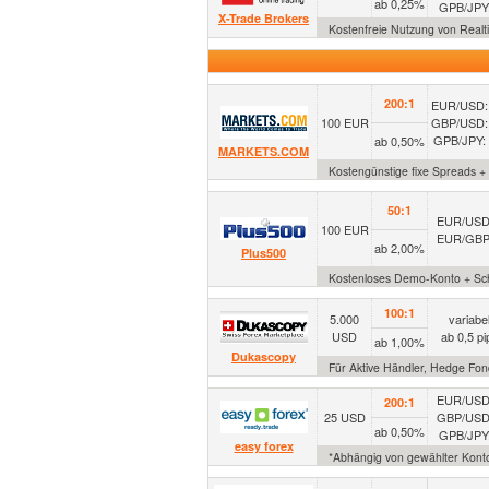
ab 0,25%
GPB/JPY:
X-Trade Brokers
Kostenfreie Nutzung von Realt
200:1
EUR/USD: 
100 EUR
GBP/USD: 
GPB/JPY: 
ab 0,50%
MARKETS.COM
Kostengünstige fixe Spreads + 
50:1
EUR/USD
100 EUR
EUR/GBP
ab 2,00%
Plus500
Kostenloses Demo-Konto + Sch
100:1
5.000
variabe
USD
ab 0,5 pi
ab 1,00%
Dukascopy
Für Aktive Händler, Hedge Fon
EUR/USD
200:1
25 USD
GBP/USD
ab 0,50%
GPB/JPY:
easy forex
*Abhängig von gewählter Kontoa