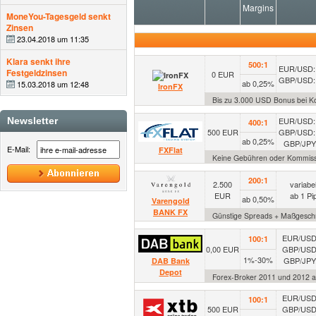
Margins
MoneYou-Tagesgeld senkt
Zinsen
23.04.2018 um 11:35
Klara senkt ihre
500:1
EUR/USD: 
Festgeldzinsen
0 EUR
GBP/USD: 
ab 0,25%
15.03.2018 um 12:48
IronFX
Bis zu 3.000 USD Bonus bei Ko
Newsletter
EUR/USD: 
400:1
500 EUR
GBP/USD: 
ab 0,25%
GBP/JPY:
E-Mail:
FXFlat
Keine Gebühren oder Kommiss
200:1
2.500
variabe
EUR
ab 1 Pi
ab 0,50%
Varengold
BANK FX
Günstige Spreads + Maßgeschne
EUR/USD
100:1
0,00 EUR
GBP/USD
1%-30%
GBP/JPY:
DAB Bank
Depot
Forex-Broker 2011 und 2012 a
EUR/USD
100:1
500 EUR
GBP/USD