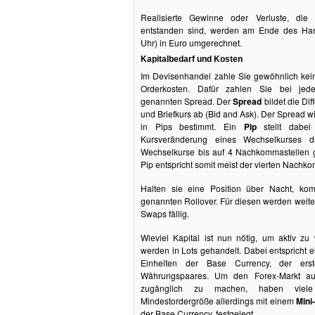
Realisierte Gewinne oder Verluste, die
entstanden sind, werden am Ende des Han
Uhr) in Euro umgerechnet.
Kapitalbedarf und Kosten
Im Devisenhandel zahle Sie gewöhnlich kein
Orderkosten. Dafür zahlen Sie bei je
genannten Spread. Der
Spread
bildet die Di
und Briefkurs ab (Bid and Ask). Der Spread w
in Pips bestimmt. Ein
Pip
stellt dabei 
Kursveränderung eines Wechselkurses d
Wechselkurse bis auf 4 Nachkommastellen 
Pip entspricht somit meist der vierten Nachk
Halten sie eine Position über Nacht, k
genannten Rollover. Für diesen werden weite
Swaps fällig.
Wieviel Kapital ist nun nötig, um aktiv 
werden in Lots gehandelt. Dabei entspricht 
Einheiten der Base Currency, der ers
Währungspaares. Um den Forex-Markt auc
zugänglich zu machen, haben viele
Mindestordergröße allerdings mit einem
Mini
der Base Currency, festgelegt.