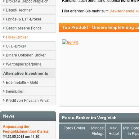
Renditen auch bereit sind, ebenso
hohe Risi
Broker & Depot Vergleich
Depot-Rechner
Hier erfahren Sie mehr zum
Devisenhandel u
Fonds- & ETF-Broker
Top Produkt - Unsere Empfehlung a
Geschlossene Fonds
Forex-Broker
CFD-Broker
Binäre Optionen Broker
Wertpapiersparpläne
Alternative Investments
Edelmetalle – Gold
Immobilien
Kredit von Privat an Privat
News
Forex-Broker im Vergleich
Anpassung der
Forex Broker
Mindest
Max.
Min. Spr
Festgeldzinsen bei Klarna
Einlage
Hebel
in Pip
25.05.2018 um 11:30