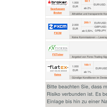
50:1
1.000
EUR/USD: 
EUR
ab 2%
Sparkassen
Broker
Attraktive und transparente K
200:1
EUR/USD: 
2.000
GBP/USD: 
EUR
GPB/JPY: 
ab 0,50%
FXCM
Keine Kommissionen + Leverage 
FXTicker
Angebot von Forex Trading Sig
100:1
1.000
EUR/USD
EUR
ab 1%
flatex
Günstige Konditionen im Devis
Bitte beachten Sie, dass 
Risiko verbunden ist. Es b
Einlage bis hin zu einer Na