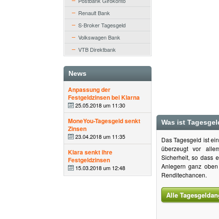
Postbank Girokonto
Renault Bank
S-Broker Tagesgeld
Volkswagen Bank
VTB Direktbank
News
Anpassung der
Festgeldzinsen bei Klarna
25.05.2018 um 11:30
MoneYou-Tagesgeld senkt
Was ist Tagesgel
Zinsen
23.04.2018 um 11:35
Das Tagesgeld ist ei
überzeugt vor alle
Klara senkt ihre
Sicherheit, so dass 
Festgeldzinsen
Anlegern ganz oben s
15.03.2018 um 12:48
Renditechancen.
Alle Tagesgeldan