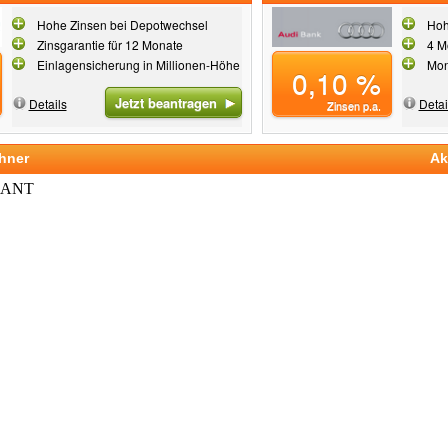
Hohe Zinsen bei Depotwechsel
Hoh
Zinsgarantie für 12 Monate
4 M
Einlagensicherung in Millionen-Höhe
Mon
0,10 %
Jetzt beantragen
Details
Detai
Zinsen p.a.
hner
Ak