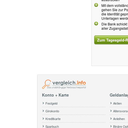
Mit dem vollstän
gehen Sie zur Po
die Identität gep
Unterlagen werde
Die Bank schickt
aller Zugangsda
Zum Tagesgeld-R
Konto + Karte
Geldanla
Festgeld
Aktien
Girokonto
Altersvors
Kreditkarte
Anleihen
Sparbuch
Binäre Opt