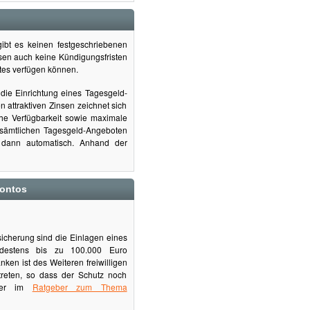
gibt es keinen festgeschriebenen
ssen auch keine Kündigungsfristen
rtes verfügen können.
h die Einrichtung eines Tagesgeld-
 attraktiven Zinsen zeichnet sich
che Verfügbarkeit sowie maximale
 sämtlichen Tagesgeld-Angeboten
t dann automatisch. Anhand der
kontos
sicherung sind die Einlagen eines
estens bis zu 100.000 Euro
nken ist des Weiteren freiwilligen
treten, so dass der Schutz noch
iter im
Ratgeber zum Thema