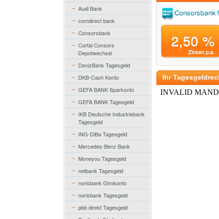
Audi Bank
comdirect bank
Consorsbank
2,50 %
Cortal Consors
Zinsen p.a.
Depotwechsel
DenizBank Tagesgeld
DKB-Cash Konto
Ihr Tagesgeldrec
GEFA BANK Sparkonto
GEFA BANK Tagesgeld
IKB Deutsche Industriebank
Tagesgeld
ING-DiBa Tagesgeld
Mercedes-Benz Bank
Moneyou Tagesgeld
netbank Tagesgeld
norisbank Girokonto
norisbank Tagesgeld
pbb direkt Tagesgeld