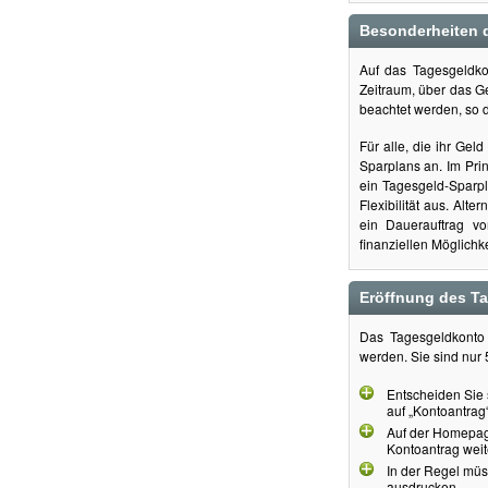
Besonderheiten 
Auf das Tagesgeldkon
Zeitraum, über das G
beachtet werden, so d
Für alle, die ihr Gel
Sparplans an. Im Prin
ein Tagesgeld-Sparpl
Flexibilität aus. Alt
ein Dauerauftrag v
finanziellen Möglichke
Eröffnung des T
Das Tagesgeldkonto 
werden. Sie sind nur 
Entscheiden Sie 
auf „Kontoantrag
Auf der Homepag
Kontoantrag weite
In der Regel müs
ausdrucken