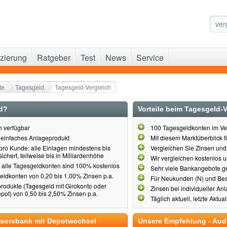
zierung
Ratgeber
Test
News
Service
te
Tagesgeld
Tagesgeld-Vergleich
d?
Vorteile beim Tagesgeld-V
ch verfügbar
100 Tagesgeldkonten im Ve
, einfaches Anlageprodukt
Mit diesem Marktüberblick f
pro Kunde: alle Einlagen mindestens bis
Vergleichen Sie Zinsen und 
chert, teilweise bis in Milliardenhöhe
Wir vergleichen kostenlos 
 alle Tagesgeldkonten sind 100% kostenlos
Sehr viele Bankangebote g
geldkonten von 0,20 bis 1,00% Zinsen p.a.
Für Neukunden (N) und Be
produkte (Tagesgeld mit Girokonto oder
Zinsen bei individueller 
pot) von 0,50 bis 2,50% Zinsen p.a.
Täglich aktuell, letzte Aktu
nsorsbank mit Depotwechsel
Unsere Empfehlung - Aud