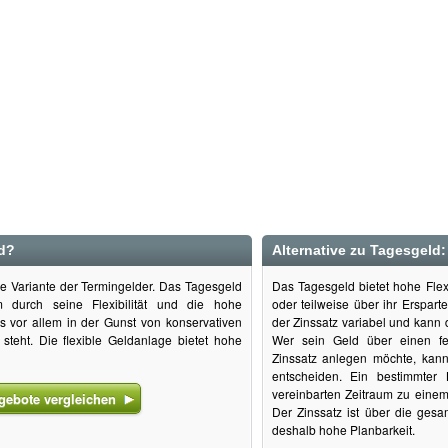
d?
Alternative zu Tagesgeld:
ne Variante der Termingelder. Das Tagesgeld
Das Tagesgeld bietet hohe Flexi
m durch seine Flexibilität und die hohe
oder teilweise über ihr Erspart
es vor allem in der Gunst von konservativen
der Zinssatz variabel und kann 
teht. Die flexible Geldanlage bietet hohe
Wer sein Geld über einen fe
Zinssatz anlegen möchte, kann 
entscheiden. Ein bestimmter
vereinbarten Zeitraum zu einem
gebote vergleichen
Der Zinssatz ist über die gesam
deshalb hohe Planbarkeit.