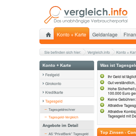
Konto + Karte
Geldanlage
Finan
Sie befinden sich hier:
Vergleich.info
Konto + Kar
Konto + Karte
Was ist Tagesgel
Festgeld
Ihr Geld ist tägli
Gut verständlich
Girokonto
Hohe Sicherheit 
Kreditkarte
100.000 Euro gesi
Keine Gebühren:
Tagesgeld
Attraktive Tages
Tagesgeldrechner
Attraktive Kombi
Tagesgeld mit De
Tagesgeld-Vergleich
Angebote im Detail
Top Zinsen - Co
AS “PrivatBank” Tagesgeld