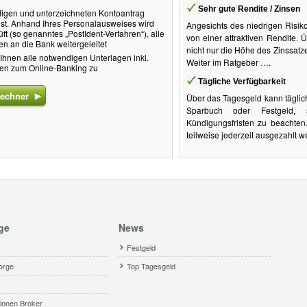
Sehr gute Rendite / Zinsen
digen und unterzeichneten Kontoantrag
st. Anhand Ihres Personalausweises wird
Angesichts des niedrigen Risik
rüft (so genanntes „PostIdent-Verfahren“), alle
von einer attraktiven Rendite. 
n an die Bank weitergeleitet
nicht nur die Höhe des Zinssatze
 Ihnen alle notwendigen Unterlagen inkl.
Weiter im Ratgeber ….
ten zum Online-Banking zu
Tägliche Verfügbarkeit
echner
Über das Tagesgeld kann täglic
Sparbuch oder Festgeld, 
Kündigungsfristen zu beachte
teilweise jederzeit ausgezahlt 
ge
News
Festgeld
orge
Top Tagesgeld
ionen Broker