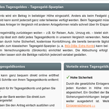
des Tagesgeldes - Tagesgeld-Sparplan
to wird ein Betrag in beliebiger Höhe eingezahlt. Anders als beim Festgeld 
eld kann somit jederzeit ganz oder teilweise verfügt werden. Beim Tagesgeld mü
ass Anleger im Vergleich mit anderen Anlageformen relativ schnell über ihr Erspa
d regelmäßig zurücklegen wollen – z.B. für Reisen, Auto, Umzug etc. – bietet sic
zip lässt sich dafür jedes Tagesgeldkonto in unserem Vergleich verwenden. Neben
an durch hohe Sicherheit, kostenlose Kontoführung, die bereits benannte tägli
ernativ zum klassischen Tagesgeld-Sparplan (u. a.
ING-DiBa Extra-Konto
) kann bei
om Verrechnungskonto (Girokonto) einrichtet werden. Die Abbuchung erfolg
iten lassen sich die Beträge natürlich jederzeit variabel gestalten.
agesgeldkontos
Vorteile eines Tagesgeld
kann ganz bequem direkt online eröffnet
Hohe Sicherheit
5 Schritte von Ihrem Tagesgeldkonto entfernt:
Durch die gesetzliche Einlagen
jeden Kunden in Höhe mind
sich für Ihr Tagesgeldkonto und gehen Sie
“
abgesichert. Ein Großteil der Ba
e der Bank werden Sie direkt zum
Sicherungseinrichtungen beige
rgeleitet
weiter ausgedehnt ist. We
sen Sie den Antrag einfach ausfüllen und
Einlagensicherung >>