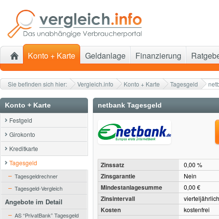
Konto + Karte
Geldanlage
Finanzierung
Ratgeb
Sie befinden sich hier:
Vergleich.info
Konto + Karte
Tagesgeld
net
Konto + Karte
netbank Tagesgeld
Festgeld
Girokonto
Kreditkarte
Tagesgeld
Zinssatz
0,00 %
Zinsgarantie
Nein
Tagesgeldrechner
Mindestanlagesumme
0,00 €
Tagesgeld-Vergleich
Zinsintervall
vierteljährlic
Angebote im Detail
Kosten
kostenfrei
AS “PrivatBank” Tagesgeld