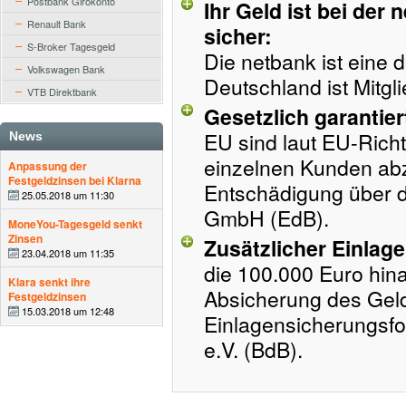
Postbank Girokonto
Ihr Geld ist bei der
Renault Bank
sicher:
S-Broker Tagesgeld
Die netbank ist eine 
Volkswagen Bank
Deutschland ist Mitgl
VTB Direktbank
Gesetzlich garantie
EU sind laut EU-Richt
News
einzelnen Kunden abzu
Anpassung der
Festgeldzinsen bei Klarna
Entschädigung über d
25.05.2018 um 11:30
GmbH (EdB).
MoneYou-Tagesgeld senkt
Zinsen
Zusätzlicher Einlag
23.04.2018 um 11:35
die 100.000 Euro hina
Klara senkt ihre
Absicherung des Geld
Festgeldzinsen
15.03.2018 um 12:48
Einlagensicherungsf
e.V. (BdB).