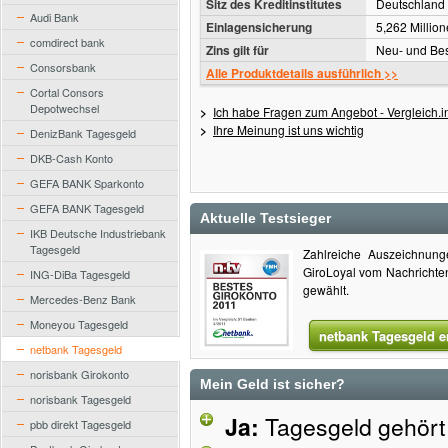
Sitz des Kreditinstitutes
Deutschland
Audi Bank
Einlagensicherung
5,262 Millio
comdirect bank
Zins gilt für
Neu- und Be
Consorsbank
Alle Produktdetails ausführlich >>
Cortal Consors
Depotwechsel
>
Ich habe Fragen zum Angebot - Vergleich.in
>
Ihre Meinung ist uns wichtig
DenizBank Tagesgeld
DKB-Cash Konto
GEFA BANK Sparkonto
GEFA BANK Tagesgeld
Aktuelle Testsieger
IKB Deutsche Industriebank
Tagesgeld
Zahlreiche Auszeichnun
GiroLoyal vom Nachrichte
ING-DiBa Tagesgeld
gewählt.
Mercedes-Benz Bank
Moneyou Tagesgeld
netbank Tagesgeld e
netbank Tagesgeld
norisbank Girokonto
Mein Geld ist sicher?
norisbank Tagesgeld
Ja:
Tagesgeld gehört 
pbb direkt Tagesgeld