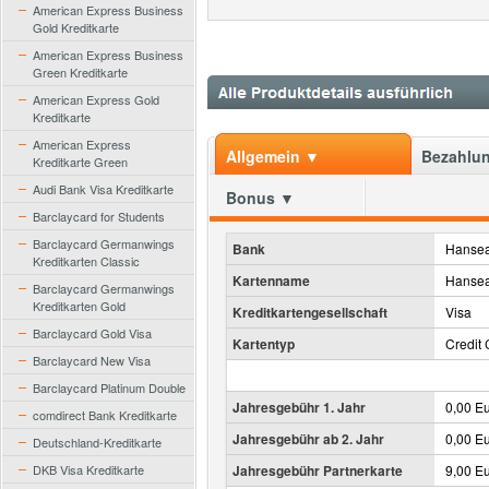
American Express Business
Gold Kreditkarte
American Express Business
Green Kreditkarte
American Express Gold
Kreditkarte
American Express
Allgemein ▼
Bezahlun
Kreditkarte Green
Audi Bank Visa Kreditkarte
Bonus ▼
Barclaycard for Students
Barclaycard Germanwings
Bank
Hansea
Kreditkarten Classic
Kartenname
Hansea
Barclaycard Germanwings
Kreditkarten Gold
Kreditkartengesellschaft
Visa
Barclaycard Gold Visa
Kartentyp
Credit 
Barclaycard New Visa
Barclaycard Platinum Double
Jahresgebühr 1. Jahr
0,00 E
comdirect Bank Kreditkarte
Jahresgebühr ab 2. Jahr
0,00 E
Deutschland-Kreditkarte
DKB Visa Kreditkarte
Jahresgebühr Partnerkarte
9,00 E