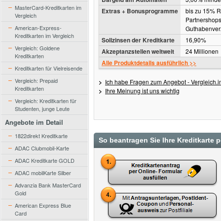
MasterCard-Kreditkarten im
Extras + Bonusprogramme
bis zu 15% R
Vergleich
Partnershops
American-Express-
Guthabenver
Kreditkarten im Vergleich
Sollzinsen der Kreditkarte
16,90%
Vergleich: Goldene
Akzeptanzstellen weltweit
24 Millionen
Kreditkarten
Alle Produktdetails ausführlich >>
Kreditkarten für Vielreisende
Vergleich: Prepaid
>
Ich habe Fragen zum Angebot - Vergleich.in
Kreditkarten
>
Ihre Meinung ist uns wichtig
Vergleich: Kreditkarten für
Studenten, junge Leute
Angebote im Detail
1822direkt Kreditkarte
So beantragen Sie Ihre Kreditkarte 
ADAC Clubmobil-Karte
ADAC Kreditkarte GOLD
ADAC mobilKarte Silber
Advanzia Bank MasterCard
Gold
American Express Blue
Card