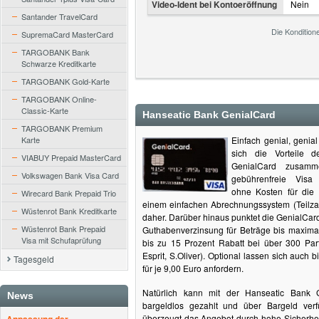
Video-Ident bei Kontoeröffnung
Nein
Santander TravelCard
Die Kondition
SupremaCard MasterCard
TARGOBANK Bank
Schwarze Kreditkarte
TARGOBANK Gold-Karte
TARGOBANK Online-
Classic-Karte
Hanseatic Bank GenialCard
TARGOBANK Premium
Karte
Einfach genial, genia
sich die Vorteile 
VIABUY Prepaid MasterCard
GenialCard zusamm
Volkswagen Bank Visa Card
gebührenfreie Visa
ohne Kosten für die
Wirecard Bank Prepaid Trio
einem einfachen Abrechnungssystem (Teilzah
Wüstenrot Bank Kreditkarte
daher. Darüber hinaus punktet die GenialCard 
Wüstenrot Bank Prepaid
Guthabenverzinsung für Beträge bis maxima
Visa mit Schufaprüfung
bis zu 15 Prozent Rabatt bei über 300 Part
Esprit, S.Oliver). Optional lassen sich auch b
Tagesgeld
für je 9,00 Euro anfordern.
Natürlich kann mit der Hanseatic Bank G
News
bargeldlos gezahlt und über Bargeld ver
überzeugt das Angebot durch hohe Sicherhei