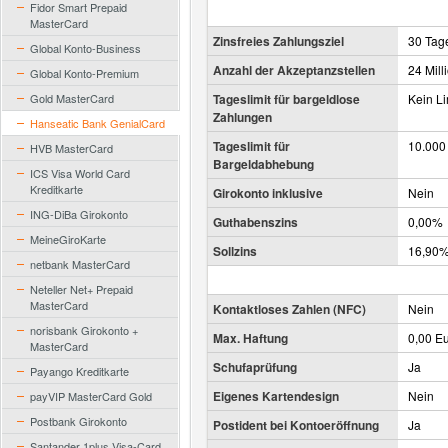
Fidor Smart Prepaid
MasterCard
Zinsfreies Zahlungsziel
30 Tag
Global Konto-Business
Anzahl der Akzeptanzstellen
24 Mill
Global Konto-Premium
Gold MasterCard
Tageslimit für bargeldlose
Kein Li
Zahlungen
Hanseatic Bank GenialCard
Tageslimit für
10.000
HVB MasterCard
Bargeldabhebung
ICS Visa World Card
Kreditkarte
Girokonto inklusive
Nein
ING-DiBa Girokonto
Guthabenszins
0,00%
MeineGiroKarte
Sollzins
16,90
netbank MasterCard
Neteller Net+ Prepaid
MasterCard
Kontaktloses Zahlen (NFC)
Nein
norisbank Girokonto +
Max. Haftung
0,00 E
MasterCard
Schufaprüfung
Ja
Payango Kreditkarte
Eigenes Kartendesign
Nein
payVIP MasterCard Gold
Postbank Girokonto
Postident bei Kontoeröffnung
Ja
Santander 1plus Visa-Card