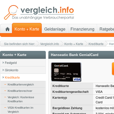
Konto + Karte
Geldanlage
Finanzierung
Ratgeb
Sie befinden sich hier:
Vergleich.info
Konto + Karte
Kreditkarte
Han
Konto + Karte
Hanseatic Bank GenialCard
Festgeld
Girokonto
Kreditkarte
Kreditkartenvergleich
Kreditkarte
Hanseatic B
Kreditkartenrechner
Kreditkartengesellschaft
VISA
Vergleich: Kostenlose
Kartentyp
Credit Card/
Kreditkarten
Card
VISA-Kreditkarten im
Bargeldlose Zahlung
kostenlos mö
Vergleich
Bargeld am Automaten
3,00% minde