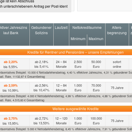
age ist kein Abschluss
h unterschriebenem Antrag per Post-Ident
ektiver Jahreszins
Gebundener
Laufzeit
Nettokreditsumme
Alters-
laut Bank
Sollzins
begrenzung
Minimum
Maximun
Kredite für Rentner und Pensionäre – unsere Empfehlungen
ab 2,18%
24 – 84
2.500
50.000
sofort
ab 2,20%
bis 5,41%
Monate
Euro
Euro
online
bis 5,55%
äsentatives Beispiel: 10.000 € Nettodarlehensbetrag, 4,40 % effektiver Jahreszins, 4,31 % gebundener Sol
atl. Rate, 11132,87 € Gesamtbetrag
ab 2,56%
12 – 84
1.000
70.000
ab 2,59%
75 Jahre
bis 10,47%
Monate
Euro
Euro
bis 10,99%
äsentatives Beispiel: 4.000 € Nettodarlehensbetrag, 4,99 % effektiver Jahreszins, 4,88 % gebundener Sollz
atl. Rate, 4.515,60 € Gesamtbetrag
Weitere ausgewählte Kredite
ab 2,72%
12 – 120
1.000
100.000
ab 2,75%
75 Jahre
bis 13,53%
Monate
Euro
Euro
bis 15,95%
äsentatives Beispiel: 5.000 € Nettodarlehensbetrag, 8,45 % effektiver Jahreszins, 7,91 % gebundener Sollz