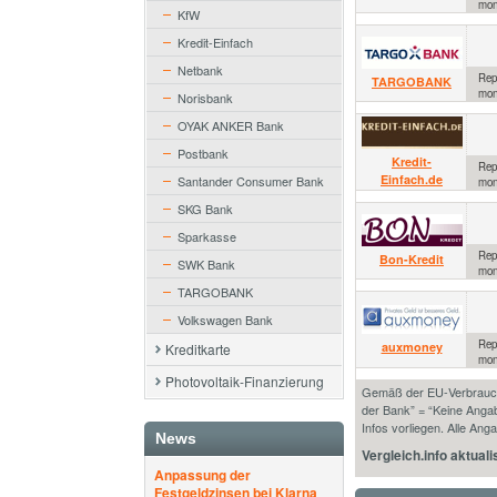
mon
KfW
Kredit-Einfach
Netbank
Repr
TARGOBANK
mon
Norisbank
OYAK ANKER Bank
Postbank
Kredit-
Repr
Einfach.de
Santander Consumer Bank
mon
SKG Bank
Sparkasse
Repr
Bon-Kredit
SWK Bank
mon
TARGOBANK
Volkswagen Bank
Repr
auxmoney
Kreditkarte
mon
Photovoltaik-Finanzierung
Gemäß der EU-Verbraucher
der Bank” = “Keine Angab
Infos vorliegen. Alle An
News
Vergleich.info aktuali
Anpassung der
Festgeldzinsen bei Klarna