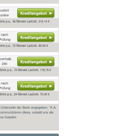
sofort
Kreditangebot
online
zins p.a., 48 Monate Laufzeit, 215,14 €
nach
Kreditangebot
Prüfung
ins p.a., 72 Monate Laufzeit, 85,94 €
nnerhalb
Kreditangebot
24h
lzins p.a., 72 Monate Laufzeit, 176,75 €
nach
Kreditangebot
Prüfung
lzins p.a., 24 Monate Laufzeit, 70,40 €
n Unterseite der Bank angegeben. “K.A.
 kommunizieren diese, sobald uns die
hne Gewähr.