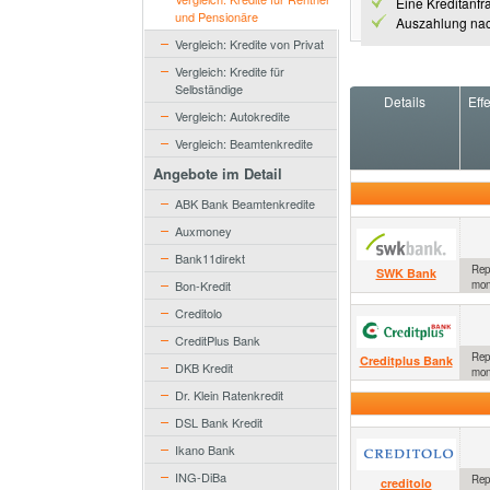
Eine Kreditanfr
und Pensionäre
Auszahlung nac
Vergleich: Kredite von Privat
Vergleich: Kredite für
Selbständige
Details
Eff
Vergleich: Autokredite
Vergleich: Beamtenkredite
Angebote im Detail
ABK Bank Beamtenkredite
Auxmoney
Bank11direkt
Repr
SWK Bank
Bon-Kredit
mon
Creditolo
CreditPlus Bank
Repr
Creditplus Bank
DKB Kredit
mon
Dr. Klein Ratenkredit
DSL Bank Kredit
Ikano Bank
ING-DiBa
Repr
creditolo