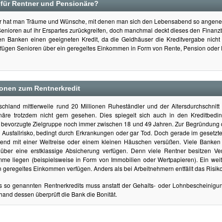
 für Rentner und Pensionäre?
er hat man Träume und Wünsche, mit denen man sich den Lebensabend so angeneh
nioren auf ihr Erspartes zurückgreifen, doch manchmal deckt dieses den Finanzbe
len Banken einen geeigneten Kredit, da die Geldhäuser die Kreditvergabe nicht s
fügen Senioren über ein geregeltes Einkommen in Form von Rente, Pension oder 
ionen zum Rentnerkredit
schland mittlerweile rund 20 Millionen Ruheständler und der Altersdurchschnitt 
äre trotzdem nicht gern gesehen. Dies spiegelt sich auch in den Kreditbedi
e bevorzugte Zielgruppe noch immer zwischen 18 und 49 Jahren. Zur Begründung d
Ausfallrisko, bedingt durch Erkrankungen oder gar Tod. Doch gerade im gesetzte
end mit einer Weltreise oder einem kleinen Häuschen versüßen. Viele Banken h
 über eine erstklassige Absicherung verfügen. Denn viele Rentner besitzen V
me liegen (beispielsweise in Form von Immobilien oder Wertpapieren). Ein weite
 geregeltes Einkommen verfügen. Anders als bei Arbeitnehmern entfällt das Risiko 
s so genannten Rentnerkredits muss anstatt der Gehalts- oder Lohnbescheinigu
and dessen überprüft die Bank die Bonität.