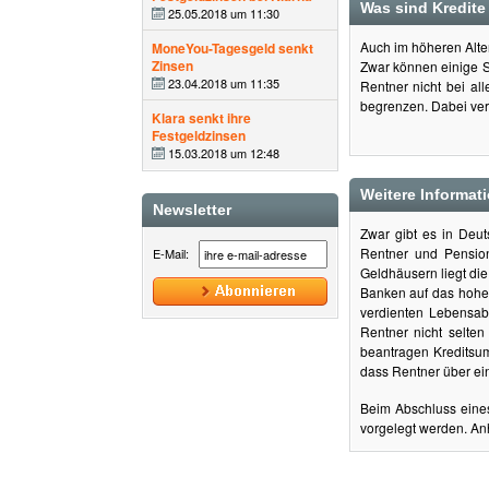
Was sind Kredite
25.05.2018 um 11:30
Auch im höheren Alt
MoneYou-Tagesgeld senkt
Zinsen
Zwar können einige Se
23.04.2018 um 11:35
Rentner nicht bei al
begrenzen. Dabei ver
Klara senkt ihre
Festgeldzinsen
15.03.2018 um 12:48
Weitere Informat
Newsletter
Zwar gibt es in Deut
Rentner und Pension
E-Mail:
Geldhäusern liegt di
Banken auf das hohe 
verdienten Lebensab
Rentner nicht selten
beantragen Kreditsum
dass Rentner über ein
Beim Abschluss eine
vorgelegt werden. Anh