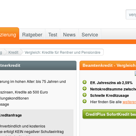
zierung
Ratgeber
Test
News
Service
ng
Kredit
Vergleich: Kredite für Rentner und Pensionäre
tnerkredit
Beamtenkredit - Vergleich
erung im hohen Alter: bis 75 Jahren und
Eff. Jahreszins ab 2,59%
Nettokreditsumme zwische
gszinsen, Kredite ab 500 Euro
Schnelle Kreditzusage
hlungskonditionen
Hier finden Sie alle
weitere
zusage
CreditPlus SofortKredit be
Kreditanfrage
Unverbindlich und kostenlos
ge erfolgt KEIN negativer Schufaeintrag