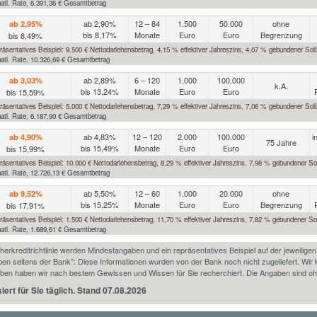
atl. Rate, 6.391,36 € Gesamtbetrag
ab 2,90%
12 – 84
1.500
50.000
ohne
ab 2,95%
bis 8,17%
Monate
Euro
Euro
Begrenzung
bis 8,49%
äsentatives Beispiel: 9.500 € Nettodarlehensbetrag, 4,15 % effektiver Jahreszins, 4,07 % gebundener Soll
atl. Rate, 10.326,69 € Gesamtbetrag
ab 2,89%
6 – 120
1.000
100.000
ab 3,03%
k.A.
bis 13,24%
Monate
Euro
Euro
bis 15,59%
äsentatives Beispiel: 5.000 € Nettodarlehensbetrag, 7,29 % effektiver Jahreszins, 7,06 % gebundener Sollz
atl. Rate, 6.187,90 € Gesamtbetrag
ab 4,83%
12 – 120
2.000
100.000
i
ab 4,90%
75 Jahre
bis 15,49%
Monate
Euro
Euro
bis 15,99%
äsentatives Beispiel: 10.000 € Nettodarlehensbetrag, 8,29 % effektiver Jahreszins, 7,98 % gebundener Sol
atl. Rate, 12.726,13 € Gesamtbetrag
ab 5,50%
12 – 60
1.000
20.000
ohne
ab 9,52%
bis 15,25%
Monate
Euro
Euro
Begrenzung
bis 17,91%
äsentatives Beispiel: 1.500 € Nettodarlehensbetrag, 11,70 % effektiver Jahreszins, 7,82 % gebundener Sol
atl. Rate, 1.689,61 € Gesamtbetrag
kreditrichtlinie werden Mindestangaben und ein repräsentatives Beispiel auf der jeweilige
en seitens der Bank”: Diese Informationen wurden von der Bank noch nicht zugeliefert. Wir
gaben haben wir nach bestem Gewissen und Wissen für Sie recherchiert. Die Angaben sind o
siert für Sie täglich. Stand 07.08.2026