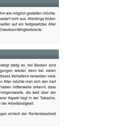
m wie möglich gestalten möchte.
darf nicht aus. Allerdings finden
elten auf ein festgesetztes Alter
Erwerbsunfähigkeitsrente.
steigt stetig an, bei Banken sind
ngungen wieder, denn bei vielen
ieses Verhaltens verweisen viele
n Alter möchte man sich den hart
aben mittlerweile erkannt, dass
ermögenswerte, die weit über der
rer Aspekt liegt in der Tatsache,
der Arbeitslosigkeit.
ngen einfach der Rentenbescheid