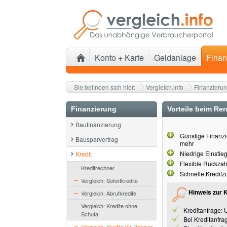
Konto + Karte
Geldanlage
Finan
Sie befinden sich hier:
Vergleich.info
Finanzieru
Finanzierung
Vorteile beim Ren
Baufinanzierung
Günstige Finanzi
Bausparvertrag
mehr
Niedrige Einstie
Kredit
Flexible Rückza
Kreditrechner
Schnelle Kredit
Vergleich: Sofortkredite
Hinweis zur 
Vergleich: Abrufkredite
Vergleich: Kredite ohne
Kreditanfrage: 
Schufa
Bei Kreditanfra
Vergleich: Kredite für Rentner