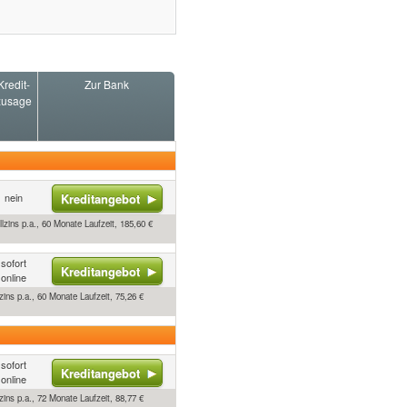
Kredit-
Zur Bank
zusage
nein
Kreditangebot
lzins p.a., 60 Monate Laufzeit, 185,60 €
sofort
Kreditangebot
online
ins p.a., 60 Monate Laufzeit, 75,26 €
sofort
Kreditangebot
online
ins p.a., 72 Monate Laufzeit, 88,77 €