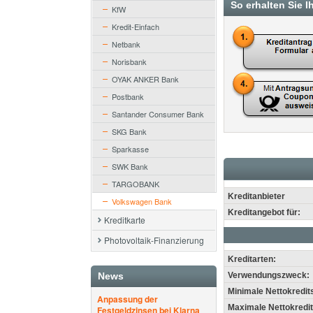
So erhalten Sie I
KfW
Kredit-Einfach
Netbank
Norisbank
OYAK ANKER Bank
Postbank
Santander Consumer Bank
SKG Bank
Sparkasse
SWK Bank
TARGOBANK
Kreditanbieter
Volkswagen Bank
Kreditangebot für:
Kreditkarte
Photovoltaik-Finanzierung
Kreditarten:
News
Verwendungszweck:
Minimale Nettokredi
Anpassung der
Maximale Nettokred
Festgeldzinsen bei Klarna