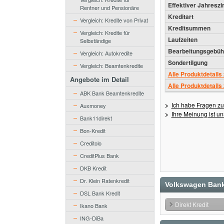
Effektiver Jahreszi
Rentner und Pensionäre
Kreditart
Vergleich: Kredite von Privat
Kreditsummen
Vergleich: Kredite für
Laufzeiten
Selbständige
Bearbeitungsgebüh
Vergleich: Autokredite
Sondertilgung
Vergleich: Beamtenkredite
Alle Produktdetails
Angebote im Detail
Alle Produktdetails
ABK Bank Beamtenkredite
>
Ich habe Fragen zu
Auxmoney
>
Ihre Meinung ist un
Bank11direkt
Bon-Kredit
Creditolo
CreditPlus Bank
DKB Kredit
Dr. Klein Ratenkredit
Volkswagen Bank
DSL Bank Kredit
Direkt Kredit
Ikano Bank
ING-DiBa