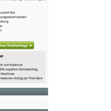
ufzeit fest
 aufgestockt werden
cklung
ge
en
s
ose Kreditanfrage
age
ich und kostenlos
KEIN negativer Schufaeintrag
n Abschluss
riebenem Antrag per Post-Ident