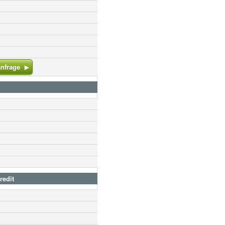
nfrage
redit