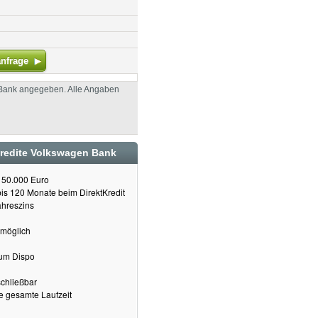
nfrage
 Bank angegeben. Alle Angaben
Kredite Volkswagen Bank
s 50.000 Euro
bis 120 Monate beim DirektKredit
ahreszins
 möglich
zum Dispo
schließbar
e gesamte Laufzeit