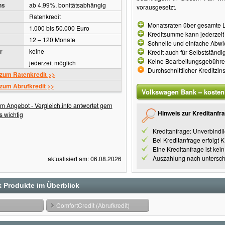
ns
ab 4,99%, bonitätsabhängig
vorausgesetzt.
Ratenkredit
Monatsraten über gesamte La
1.000 bis 50.000 Euro
Kreditsumme kann jederzeit
12 – 120 Monate
Schnelle und einfache Abwi
r
keine
Kredit auch für Selbstständi
Keine Bearbeitungsgebühr
jederzeit möglich
Durchschnittlicher Kreditzin
 zum Ratenkredit >>
 zum Abrufkredit >>
Volkswagen Bank – kostenl
m Angebot - Vergleich.info antwortet gern
Hinweis zur Kreditanfr
s wichtig
Kreditanfrage: Unverbindl
Bei Kreditanfrage erfolgt 
Eine Kreditanfrage ist kei
Auszahlung nach untersch
aktualisiert am: 06.08.2026
 Produkte im Überblick
ComfortCredit (Abrufkredit)