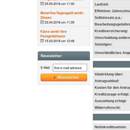
25.05.2018 um 11:30
Laufzeit:
Effektiver Jahreszins
MoneYou-Tagesgeld senkt
Zinsen
Sollzinssatz p.a.:
23.04.2018 um 11:35
Bearbeitungsgebühre
Klara senkt ihre
Kreditversicherung:
Festgeldzinsen
Umschuldung anderer
15.03.2018 um 12:48
Sonstiges:
Unverbindliches Ang
Newsletter
E-Mail:
Abwicklung über:
Antragsablauf:
Kosten für den Antra
Kreditzusage erfolgt:
Auszahlung erfolgt:
Widerrufsrecht:
Nettokreditsumme: