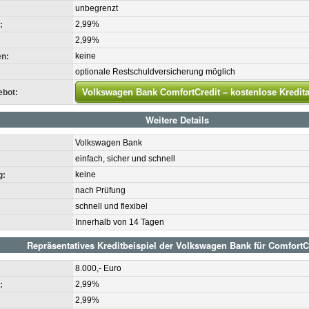
unbegrenzt
2,99%
:
2,99%
keine
n:
optionale Restschuldversicherung möglich
Volkswagen Bank ComfortCredit – kostenlose Kredita
ebot:
Weitere Details
Volkswagen Bank
einfach, sicher und schnell
keine
g:
nach Prüfung
schnell und flexibel
Innerhalb von 14 Tagen
Repräsentatives Kreditbeispiel der Volkswagen Bank für ComfortC
8.000,- Euro
2,99%
:
2,99%