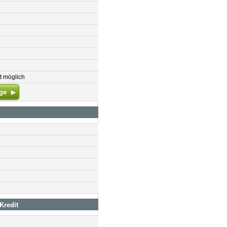
t möglich
ge
Kredit