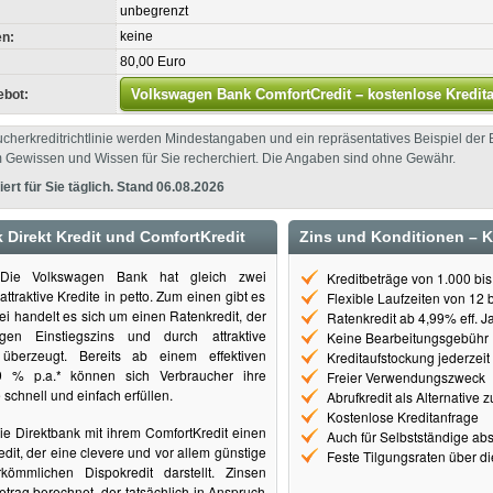
unbegrenzt
keine
n:
80,00 Euro
Volkswagen Bank ComfortCredit – kostenlose Kredita
ebot:
herkreditrichtlinie werden Mindestangaben und ein repräsentatives Beispiel der
 Gewissen und Wissen für Sie recherchiert. Die Angaben sind ohne Gewähr.
iert für Sie täglich. Stand 06.08.2026
Direkt Kredit und ComfortKredit
Zins und Konditionen – 
Die Volkswagen Bank hat gleich zwei
Kreditbeträge von 1.000 bi
attraktive Kredite in petto. Zum einen gibt es
Flexible Laufzeiten von 12 
ei handelt es sich um einen Ratenkredit, der
Ratenkredit ab 4,99% eff. J
gen Einstiegszins und durch attraktive
Keine Bearbeitungsgebühr
überzeugt. Bereits ab einem effektiven
Kreditaufstockung jederzeit
9 % p.a.* können sich Verbraucher ihre
Freier Verwendungszweck
chnell und einfach erfüllen.
Abrufkredit als Alternative 
Kostenlose Kreditanfrage
ie Direktbank mit ihrem ComfortKredit einen
Auch für Selbstständige ab
edit, der eine clevere und vor allem günstige
Feste Tilgungsraten über di
kömmlichen Dispokredit darstellt. Zinsen
trag berechnet, der tatsächlich in Anspruch