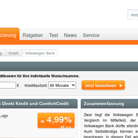
zierung
Ratgeber
Test
News
Service
ng
Kredit
Volkswagen Bank
editkosten für Ihre individuelle Wunschsumme.
€
Kreditlaufzeit:
Direkt Kredit und ComfortCredit
Zusammenfassung
Zwar liegt die Volkswagen B
4,99%
Vergleich im Mittelfeld, der
ab
Volkswagen Bank dürfte allerd
eff. p.a.
Auch Selbständige können 
beantragen, in diesem Fall wir