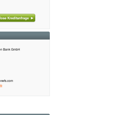
ose Kreditanfrage
gen Bank GmbH
@vwfs.com
de