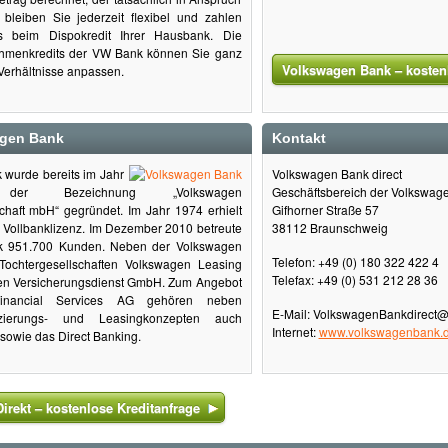
leiben Sie jederzeit flexibel und zahlen
ls beim Dispokredit Ihrer Hausbank. Die
hmenkredits der VW Bank können Sie ganz
Volkswagen Bank – kostenl
Verhältnisse anpassen.
agen Bank
Kontakt
wurde bereits im Jahr
Volkswagen Bank direct
er Bezeichnung „Volkswagen
Geschäftsbereich der Volkswa
chaft mbH“ gegründet. Im Jahr 1974 erhielt
Gifhorner Straße 57
Vollbanklizenz. Im Dezember 2010 betreute
38112 Braunschweig
k 951.700 Kunden. Neben der Volkswagen
Telefon: +49 (0) 180 322 422 4
 Tochtergesellschaften Volkswagen Leasing
Telefax: +49 (0) 531 212 28 36
n Versicherungsdienst GmbH. Zum Angebot
inancial Services AG gehören neben
E-Mail: VolkswagenBankdirect
anzierungs- und Leasingkonzepten auch
Internet:
www.volkswagenbank.
sowie das Direct Banking.
rekt – kostenlose Kreditanfrage