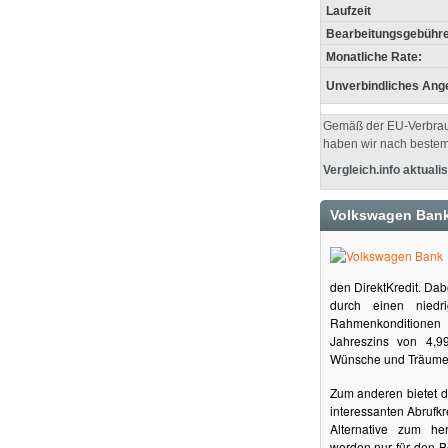
Laufzeit
Bearbeitungsgebühre
Monatliche Rate:
Unverbindliches Ang
Gemäß der EU-Verbrauc
haben wir nach bestem
Vergleich.info aktualis
Volkswagen Bank 
den DirektKredit. Dab
durch einen niedri
Rahmenkonditionen 
Jahreszins von 4,9
Wünsche und Träume s
Zum anderen bietet d
interessanten Abrufkr
Alternative zum her
werden nur für den Be