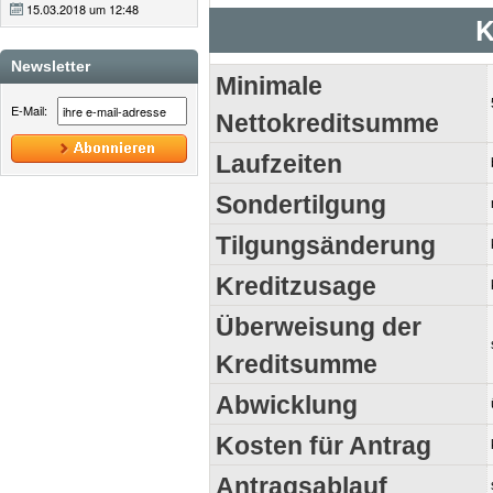
15.03.2018 um 12:48
K
Newsletter
Minimale
E-Mail:
Nettokreditsumme
Laufzeiten
Sondertilgung
Tilgungsänderung
Kreditzusage
Überweisung der
Kreditsumme
Abwicklung
Kosten für Antrag
Antragsablauf