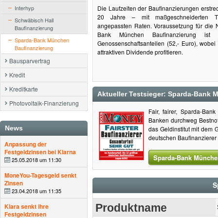
Interhyp
Die Laufzeiten der Baufinanzierungen erstrec
20 Jahre – mit maßgeschneiderten Ti
Schwäbisch Hall
angepassten Raten. Voraussetzung für die 
Baufinanzierung
Bank München Baufinanzierung ist
Sparda-Bank München
Genossenschaftsanteilen (52,- Euro), wobei 
Baufinanzierung
attraktiven Dividende profitieren.
Bausparvertrag
Kredit
Kreditkarte
Aktueller Testsieger: Sparda-Bank
Photovoltaik-Finanzierung
Fair, fairer, Sparda-Ban
Banken durchweg Bestnote
News
das Geldinstitut mit dem
deutschen Baufinanzierer t
Anpassung der
Festgeldzinsen bei Klarna
Sparda-Bank München 
25.05.2018 um 11:30
MoneYou-Tagesgeld senkt
Zinsen
S
23.04.2018 um 11:35
Produktname
Klara senkt ihre
Festgeldzinsen