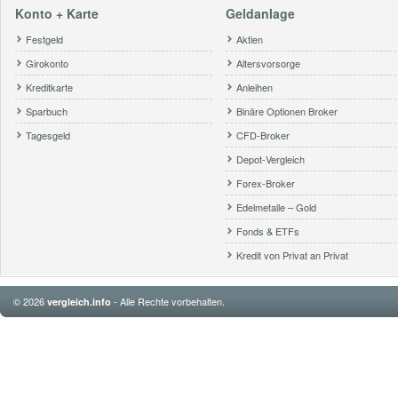
Konto + Karte
Geldanlage
Festgeld
Aktien
Girokonto
Altersvorsorge
Kreditkarte
Anleihen
Sparbuch
Binäre Optionen Broker
Tagesgeld
CFD-Broker
Depot-Vergleich
Forex-Broker
Edelmetalle – Gold
Fonds & ETFs
Kredit von Privat an Privat
© 2026
- Alle Rechte vorbehalten.
vergleich.info