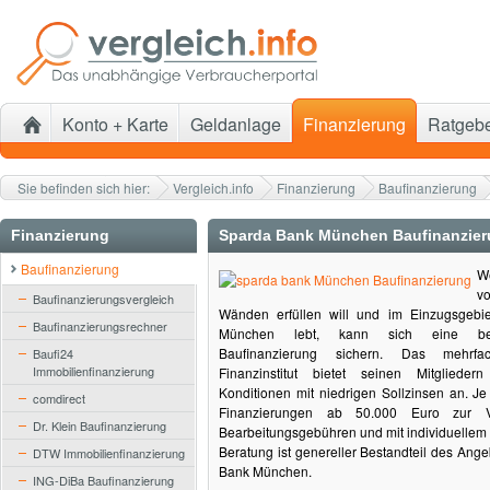
Konto + Karte
Geldanlage
Finanzierung
Ratgeb
Sie befinden sich hier:
Vergleich.info
Finanzierung
Baufinanzierung
Finanzierung
Sparda Bank München Baufinanzie
Baufinanzierung
W
v
Baufinanzierungsvergleich
Wänden erfüllen will und im Einzugsgebi
Baufinanzierungsrechner
München lebt, kann sich eine bes
Baufinanzierung sichern. Das mehrfa
Baufi24
Immobilienfinanzierung
Finanzinstitut bietet seinen Mitgliedern
Konditionen mit niedrigen Sollzinsen an. J
comdirect
Finanzierungen ab 50.000 Euro zur 
Dr. Klein Baufinanzierung
Bearbeitungsgebühren und mit individuellem 
Beratung ist genereller Bestandteil des Ange
DTW Immobilienfinanzierung
Bank München.
ING-DiBa Baufinanzierung