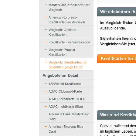
MasterCard-Kreditkarten im
Vergleich
Wir erleichtern 
American-Express-
Kreditkarten im Vergleich
Im Vergleich finden
Auszubildende.
Vergleich: Goldene
Kreditkarten
Sie erhalten Ihren i
Kreditkarten für Vielreisende
Vergleichen Sie jetz
Vergleich: Prepaid
Kreditkarten
Kreditkarten für
Vergleich: Kreditkarten für
Studenten, junge Leute
Angebote im Detail
1822direkt Kreditkarte
ADAC Clubmobil-Karte
ADAC Kreditkarte GOLD
ADAC mobilKarte Silber
Advanzia Bank MasterCard
Was sind Kreditk
Gold
Speziell während des 
American Express Blue
im täglichen Leben, w
Card