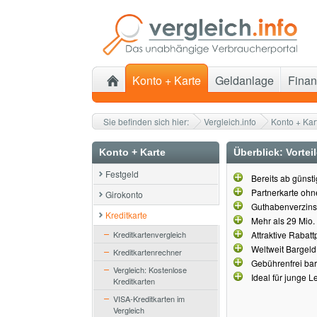
Konto + Karte
Geldanlage
Finan
Sie befinden sich hier:
Vergleich.info
Konto + Kar
Konto + Karte
Überblick: Vortei
Festgeld
Bereits ab günst
Partnerkarte oh
Girokonto
Guthabenverzin
Kreditkarte
Mehr als 29 Mio.
Kreditkartenvergleich
Attraktive Rabat
Weltweit Bargel
Kreditkartenrechner
Gebührenfrei bar
Vergleich: Kostenlose
Ideal für junge 
Kreditkarten
VISA-Kreditkarten im
Vergleich