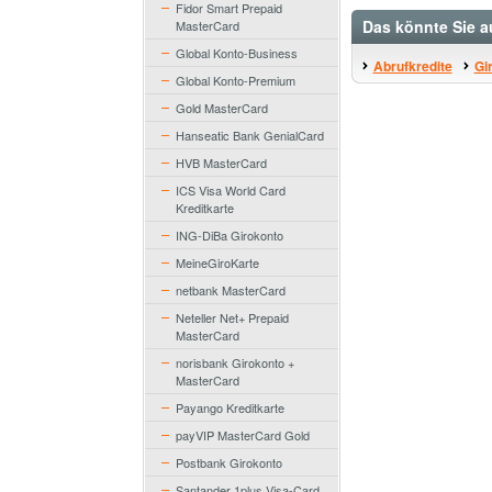
Fidor Smart Prepaid
Das könnte Sie a
MasterCard
Global Konto-Business
Abrufkredite
Gi
Global Konto-Premium
Gold MasterCard
Hanseatic Bank GenialCard
HVB MasterCard
ICS Visa World Card
Kreditkarte
ING-DiBa Girokonto
MeineGiroKarte
netbank MasterCard
Neteller Net+ Prepaid
MasterCard
norisbank Girokonto +
MasterCard
Payango Kreditkarte
payVIP MasterCard Gold
Postbank Girokonto
Santander 1plus Visa-Card