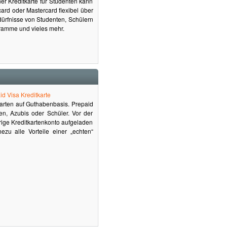
iner Kreditkarte für Studenten kann
ard oder Mastercard flexibel über
dürfnisse von Studenten, Schülern
gramme und vieles mehr.
tkarten auf Guthabenbasis. Prepaid
en, Azubis oder Schüler. Vor der
ige Kreditkartenkonto aufgeladen
zu alle Vorteile einer „echten“