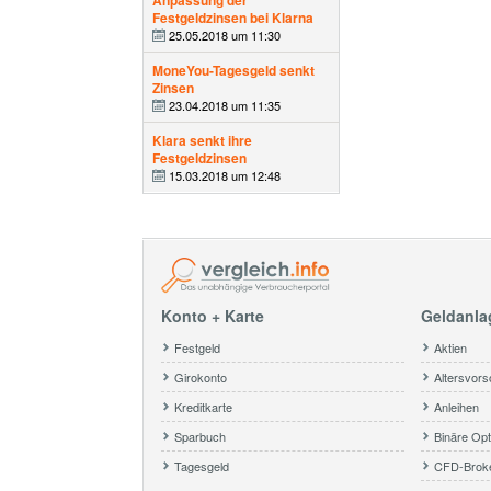
Anpassung der
Festgeldzinsen bei Klarna
25.05.2018 um 11:30
MoneYou-Tagesgeld senkt
Zinsen
23.04.2018 um 11:35
Klara senkt ihre
Festgeldzinsen
15.03.2018 um 12:48
Konto + Karte
Geldanla
Festgeld
Aktien
Girokonto
Altersvors
Kreditkarte
Anleihen
Sparbuch
Binäre Opt
Tagesgeld
CFD-Brok