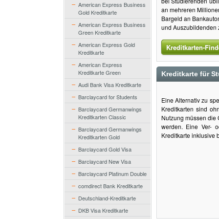
bei Studierenden übli
American Express Business
an mehreren Millionen
Gold Kreditkarte
Bargeld an Bankautom
American Express Business
und Auszubildenden zu
Green Kreditkarte
American Express Gold
Kreditkarten-Find
Kreditkarte
American Express
Kreditkarte Green
Kreditkarte für S
Audi Bank Visa Kreditkarte
Barclaycard for Students
Eine Alternativ zu sp
Kreditkarten sind oh
Barclaycard Germanwings
Kreditkarten Classic
Nutzung müssen die G
werden. Eine Ver- o
Barclaycard Germanwings
Kreditkarte inklusiv
Kreditkarten Gold
Barclaycard Gold Visa
Barclaycard New Visa
Barclaycard Platinum Double
comdirect Bank Kreditkarte
Deutschland-Kreditkarte
DKB Visa Kreditkarte