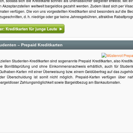
ch, sodass sich die Kreditkarte schnell als unerlässlicher Begleiter erweist. Mit e
 Akzeptanzstellen weltweit bargeldlos gezahlt werden. Zudem lässt sich per Visac
aten verfügen. Die von uns vorgestellten Kreditkarten sind besonders auf die Be
geschnitten, d. h. niedrige oder gar keine Jahresgebühren, attraktive Rabattpro
er: Kreditkarten für junge Leute
tudenten – Prepaid Kreditkarten
eziellen Studenten-Kreditkarten sind sogenannte Prepaid Kreditkarten, also Kredi
ne Bonitätsprüfung und ohne Einkommensnachweis erhältlich, auch für Student
uthaben-Karten mit einer Überweisung bzw. einem Geldübertrag auf das zugehör
der Überschuldung ist somit nicht möglich. Prepaid-Karten verfügen über nahe
e bargeldloser Zahlungsmöglichkeit sowie Bargeldbezug am Bankautomaten.