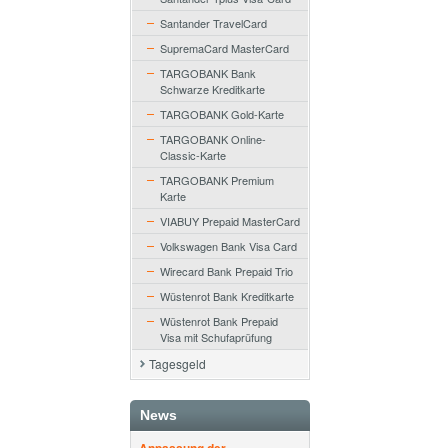
Santander TravelCard
SupremaCard MasterCard
TARGOBANK Bank
Schwarze Kreditkarte
TARGOBANK Gold-Karte
TARGOBANK Online-
Classic-Karte
TARGOBANK Premium
Karte
VIABUY Prepaid MasterCard
Volkswagen Bank Visa Card
Wirecard Bank Prepaid Trio
Wüstenrot Bank Kreditkarte
Wüstenrot Bank Prepaid
Visa mit Schufaprüfung
Tagesgeld
News