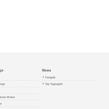
ge
News
Festgeld
orge
Top Tagesgeld
ionen Broker
er