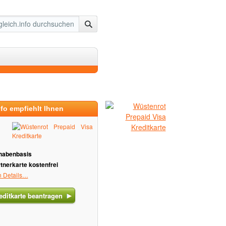
nfo empfiehlt Ihnen
thabenbasis
rtnerkarte kostenfrei
n Details…
editkarte beantragen