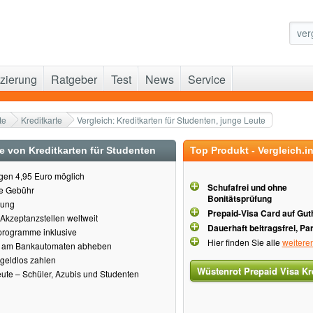
zierung
Ratgeber
Test
News
Service
te
Kreditkarte
Vergleich: Kreditkarten für Studenten, junge Leute
le von Kreditkarten für Studenten
Top Produkt - Vergleich.i
igen 4,95 Euro möglich
Schufafrei und ohne
ne Gebühr
Bonitätsprüfung
sung
Prepaid-Visa Card auf Gu
 Akzeptanzstellen weltweit
Dauerhaft beitragsfrei, Pa
tprogramme inklusive
Hier finden Sie alle
weitere
d am Bankautomaten abheben
geldlos zahlen
Wüstenrot Prepaid Visa Kr
Leute – Schüler, Azubis und Studenten