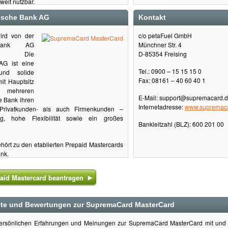
weit nutzbar.
ische Bank AG
Kontakt
ird von der
c/o petaFuel GmbH
 Bank AG
Münchner Str. 4
en. Die
D-85354 Freising
AG ist eine
Tel.: 0900 – 15 15 15 0
 und solide
Fax: 08161 – 40 60 40 1
it Hauptsitz
t mehreren
E-Mail: support@supremacard.
e Bank ihren
Internetadresse:
www.supremaca
rivatkunden- als auch Firmenkunden –
ung, hohe Flexibilität sowie ein großes
Bankleitzahl (BLZ): 600 201 00
ört zu den etablierten Prepaid Mastercards
nk.
id Mastercard beantragen
hte und Bewertungen zur SupremaCard MasterCard
 persönlichen Erfahrungen und Meinungen zur SupremaCard MasterCard mit und 