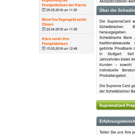
Anpassung der
Akzeptanzstellen welt
Festgeldzinsen bei Klarna
25.05.2018 um 11:30
Über die Schwäb
MoneYou-Tagesgeld senkt
Die SupremaCard w
Zinsen
Schwäbischen
23.04.2018 um 11:35
herausgegeb
Schwäbische Bank 
Klara senkt ihre
traditionsbewusste
Festgeldzinsen
geführte Privatbank m
15.03.2018 um 12:48
in Stuttgart. Sei
Jahrzehnten bietet di
Kunden – sowohl P
individuelle Berat
Produktangebot.
Die Suprema Card geh
der Schwäbischen Ba
SupremaCard Prepa
Erfahrungsberic
Teilen Sie uns Ihre