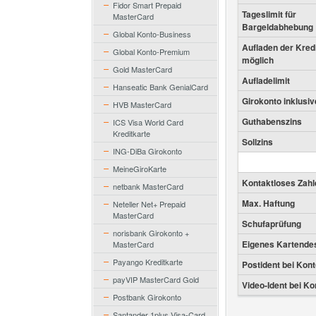
Fidor Smart Prepaid
Tageslimit für
MasterCard
Bargeldabhebung
Global Konto-Business
Aufladen der Kred
Global Konto-Premium
möglich
Gold MasterCard
Aufladelimit
Hanseatic Bank GenialCard
Girokonto inklusiv
HVB MasterCard
Guthabenszins
ICS Visa World Card
Kreditkarte
Sollzins
ING-DiBa Girokonto
MeineGiroKarte
Kontaktloses Zahl
netbank MasterCard
Max. Haftung
Neteller Net+ Prepaid
MasterCard
Schufaprüfung
norisbank Girokonto +
Eigenes Kartende
MasterCard
Payango Kreditkarte
Postident bei Kon
payVIP MasterCard Gold
Video-Ident bei K
Postbank Girokonto
Santander 1plus Visa-Card