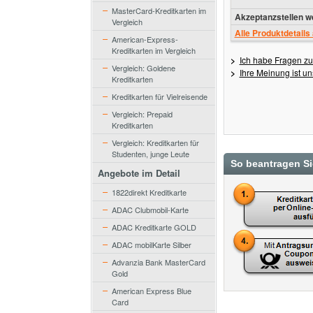
MasterCard-Kreditkarten im
Akzeptanzstellen we
Vergleich
Alle Produktdetails
American-Express-
Kreditkarten im Vergleich
>
Ich habe Fragen zu
Vergleich: Goldene
>
Ihre Meinung ist un
Kreditkarten
Kreditkarten für Vielreisende
Vergleich: Prepaid
Kreditkarten
Vergleich: Kreditkarten für
Studenten, junge Leute
So beantragen Sie
Angebote im Detail
1822direkt Kreditkarte
ADAC Clubmobil-Karte
ADAC Kreditkarte GOLD
ADAC mobilKarte Silber
Advanzia Bank MasterCard
Gold
American Express Blue
Card