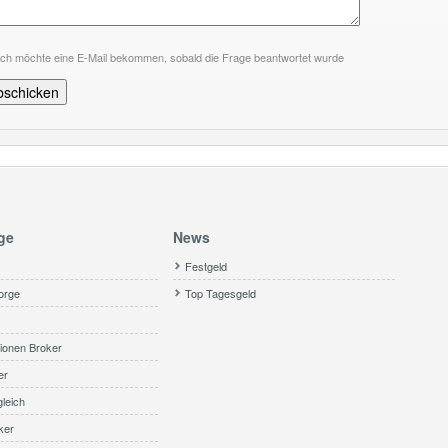
Ich möchte eine E-Mail bekommen, sobald die Frage beantwortet wurde
ge
News
Festgeld
orge
Top Tagesgeld
ionen Broker
er
leich
ker