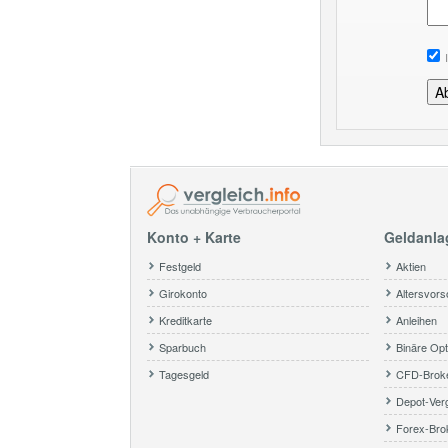
Konto + Karte
Geldanla
Festgeld
Aktien
Girokonto
Altersvors
Kreditkarte
Anleihen
Sparbuch
Binäre Opt
Tagesgeld
CFD-Brok
Depot-Verg
Forex-Bro