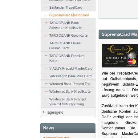
Santander TravelCard
SupremaCard MasterCard
TARGOBANK Bank
Schwarze Kreditkarte
SupremaCard Ma
TARGOBANK Gold-Karte
TARGOBANK Online-
Classic-Karte
TARGOBANK Premium
Karte
VIABUY Prepaid MasterCard
Wie bei Prepaid-Kred
Volkswagen Bank Visa Card
auf Guthabenbasis
Wirecard Bank Prepaid Trio
negativem Schufa-E
Lösung darstellt. Di
Wüstenrot Bank Kreditkarte
Euro aufgeladen werde
Wüstenrot Bank Prepaid
Visa mit Schufaprüfung
Zusätzlich kann der 
deutsche Konten au
Tagesgeld
Dafür verfügt der I
integrierte Giro
Kontonummer. Die 
News
Suprema MasterC