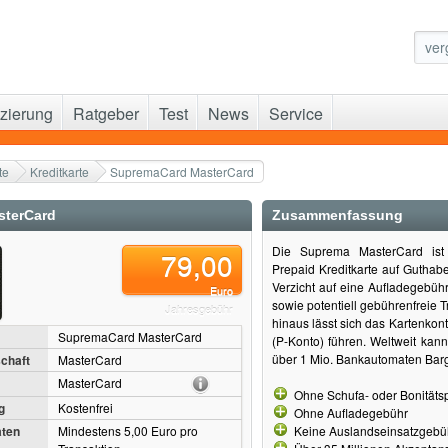
zierung
Ratgeber
Test
News
Service
te
Kreditkarte
SupremaCard MasterCard
sterCard
Zusammenfassung
Die Suprema MasterCard ist 
79,00
Prepaid Kreditkarte auf Guthabe
Verzicht auf eine Aufladegebühr,
Euro
sowie potentiell gebührenfreie 
Jahresgebühr
hinaus lässt sich das Kartenko
SupremaCard MasterCard
(P-Konto) führen. Weltweit ka
über 1 Mio. Bankautomaten Bar
chaft
MasterCard
MasterCard
Ohne Schufa- oder Bonitäts
g
Kostenfrei
Ohne Aufladegebühr
ten
Mindestens 5,00 Euro pro
Keine Auslandseinsatzgebü