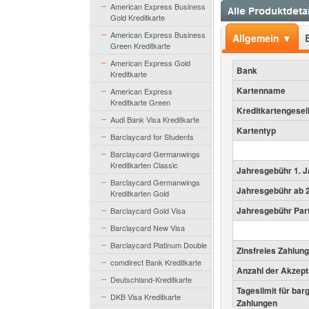
American Express Business
Gold Kreditkarte
American Express Business
Allgemein ▼
Green Kreditkarte
American Express Gold
Bank
Kreditkarte
Kartenname
American Express
Kreditkarte Green
Kreditkartengesel
Audi Bank Visa Kreditkarte
Kartentyp
Barclaycard for Students
Barclaycard Germanwings
Kreditkarten Classic
Jahresgebühr 1. J
Barclaycard Germanwings
Jahresgebühr ab 2
Kreditkarten Gold
Jahresgebühr Par
Barclaycard Gold Visa
Barclaycard New Visa
Barclaycard Platinum Double
Zinsfreies Zahlung
comdirect Bank Kreditkarte
Anzahl der Akzept
Deutschland-Kreditkarte
Tageslimit für bar
DKB Visa Kreditkarte
Zahlungen