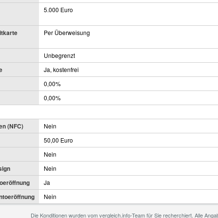
5.000 Euro
itkarte
Per Überweisung
Unbegrenzt
e
Ja, kostenfrei
0,00%
0,00%
en (NFC)
Nein
50,00 Euro
Nein
sign
Nein
toeröffnung
Ja
ontoeröffnung
Nein
Die Konditionen wurden vom vergleich.info-Team für Sie recherchiert. Alle An