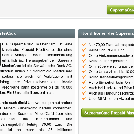
SupremaCard
sterCard
Konditionen der Suprema
Die SupremaCard MasterCard ist eine
Nur 79,00 Euro Jahresgebü
klassische Prepaid Kreditkarte, die ohne
Keine Schufa-Prüfung
Schufa-Anfrage oder Bonitätsprüfung
Ohne Einkommensnachwei
erhältlich ist. Herausgeber der Suprema
Keine Aufladegebühren
MasterCard ist die Schwäbische Bank AG.
Onlineüberweisung aus de
itkarten üblich funktioniert die MasterCard
Ohne Umsatzlimit, bis 10.0
, sodass sie auch für Verbraucher mit
Keine Transaktionsgebühren
intrag oder Privatinsolvenz eine ideale
Hohe Sicherheit beim Onli
e Kreditkarte kann kostenfrei bis zu 10.000
Auch bei Hartz 4 und Privat
n. Ein Umsatzlimit besteht nicht.
Auch als Pfändungsschutzko
Über 35 Millionen Akzeptanz
Kunde auch direkt Überweisungen auf andere
s seinem Kartenkonto heraus vornehmen.
SupremaCard Prepaid Mast
nhaber der Suprema MasterCard über eine
kontofunktion inkl. Kontonummer und
Jahresgebühr beträgt 79,00 Euro. Die
ard ist an mehr als 35 Millionen