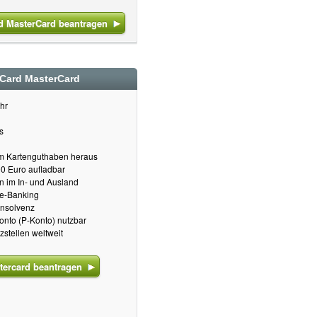
 MasterCard beantragen
Card MasterCard
hr
s
m Kartenguthaben heraus
00 Euro aufladbar
 im In- und Ausland
ne-Banking
insolvenz
nto (P-Konto) nutzbar
stellen weltweit
ercard beantragen