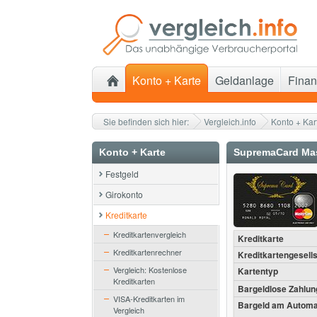
Konto + Karte
Geldanlage
Finan
Sie befinden sich hier:
Vergleich.info
Konto + Kar
Konto + Karte
SupremaCard Ma
Festgeld
Girokonto
Kreditkarte
Kreditkartenvergleich
Kreditkarte
Kreditkartenrechner
Kreditkartengesells
Vergleich: Kostenlose
Kartentyp
Kreditkarten
Bargeldlose Zahlun
VISA-Kreditkarten im
Bargeld am Automa
Vergleich