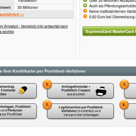
Transaktion
Über 35 Millionen Akzeptanz
Auch als Pfändungsschutzk
ltweit
35 Millionen
Keine institutsinternen Gel
 ausführlich >>
0,60 Euro bei Überweisung
m Angebot - Vergleich.info antwortet gern
SupremaCard MasterCard 
s wichtig
 Ihre Kreditkarte per PostIdent-Verfahren