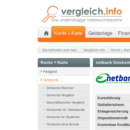
Konto + Karte
Geldanlage
Finan
Sie befinden sich hier:
Vergleich.info
Konto + Kar
Konto + Karte
netbank Girokon
Festgeld
Girokonto
Girokonto-Rechner
Girokonto-Vergleich
Kontoführung
Geschäftskonten-Vergleich
Guthabenzinsen
Girokonten für Vielreisende
Einlagensicherung
Girokonto für Studenten
Dispositionskredit
Girokonto ohne Schufa
Kostenlose Kreditk