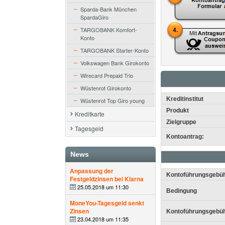
Sparda-Bank München
SpardaGiro
TARGOBANK Komfort-
Konto
TARGOBANK Starter-Konto
Volkswagen Bank Girokonto
Wirecard Prepaid Trio
Wüstenrot Girokonto
Kreditinstitut
Wüstenrot Top Giro young
Produkt
Kreditkarte
Zielgruppe
Tagesgeld
Kontoantrag:
News
Anpassung der
Kontoführungsgebü
Festgeldzinsen bei Klarna
25.05.2018 um 11:30
Bedingung
MoneYou-Tagesgeld senkt
Zinsen
Kontoführungsgebüh
23.04.2018 um 11:35