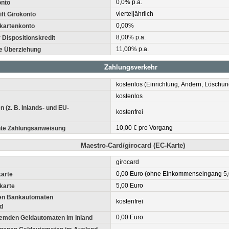
0,0% p.a.
onto
vierteljährlich
ift Girokonto
0,00%
kartenkonto
8,00% p.a.
r Dispositionskredit
11,00% p.a.
te Überziehung
Zahlungsverkehr
kostenlos (Einrichtung, Ändern, Löschun
kostenlos
(z. B. Inlands- und EU-
kostenfrei
10,00 € pro Vorgang
hte Zahlungsanweisung
Maestro-Card/girocard (EC-Karte)
girocard
0,00 Euro (ohne Einkommenseingang 5,0
arte
5,00 Euro
karte
en Bankautomaten
kostenfrei
d
0,00 Euro
remden Geldautomaten im Inland