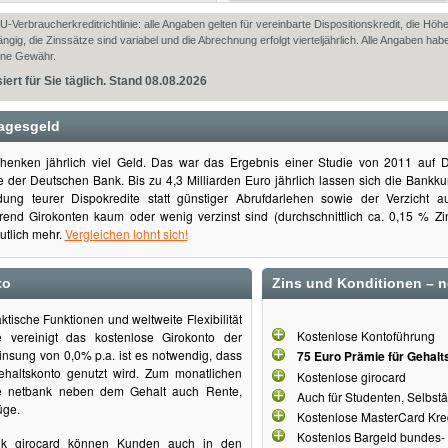
-Verbraucherkreditrichtlinie: alle Angaben gelten für vereinbarte Dispositionskredit, die Höhe
ngig, die Zinssätze sind variabel und die Abrechnung erfolgt vierteljährlich. Alle Angaben habe
ohne Gewähr.
siert für Sie täglich. Stand 08.08.2026
Tagesgeld
henken jährlich viel Geld. Das war das Ergebnis einer Studie von 2011 auf D
 der Deutschen Bank. Bis zu 4,3 Milliarden Euro jährlich lassen sich die Bankk
dung teurer Dispokredite statt günstiger Abrufdarlehen sowie der Verzicht a
end Girokonten kaum oder wenig verzinst sind (durchschnittlich ca. 0,15 % Zins
tlich mehr.
Vergleichen lohnt sich!
to
Zins und Konditionen – 
aktische Funktionen und weltweite Flexibilität
Kostenlose Kontoführung
 vereinigt das kostenlose Girokonto der
insung von 0,0% p.a. ist es notwendig, dass
75 Euro Prämie für Gehal
ehaltskonto genutzt wird. Zum monatlichen
Kostenlose girocard
e netbank neben dem Gehalt auch Rente,
Auch für Studenten, Selbst
üge.
Kostenlose MasterCard Kredi
Kostenlos Bargeld bundes- 
nk girocard können Kunden auch in den