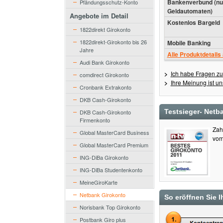
Bankenverbund (nu
Pfändungsschutz-Konto
Geldautomaten)
Angebote im Detail
Kostenlos Bargeld
1822direkt Girokonto
1822direkt-Girokonto bis 26
Mobile Banking
Jahre
Alle Produktdetails
Audi Bank Girokonto
>
Ich habe Fragen zu
comdirect Girokonto
>
Ihre Meinung ist un
Cronbank Extrakonto
DKB Cash-Girokonto
Testsieger- Netb
DKB Cash-Girokonto
Firmenkonto
Zah
Global MasterCard Business
vom
Global MasterCard Premium
ING-DiBa Girokonto
ING-DiBa Studentenkonto
MeineGiroKarte
Netbank Girokonto
So eröffnen Sie I
Norisbank Top Girokonto
Postbank Giro plus