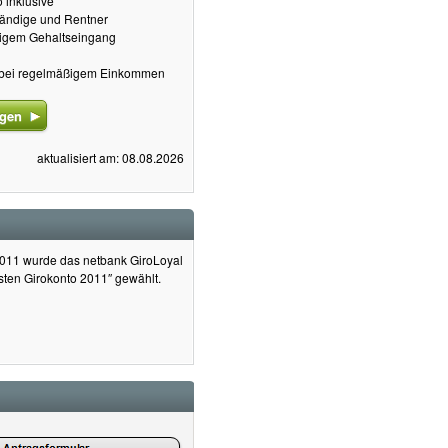
 inklusive
tändige und Rentner
ßigem Gehaltseingang
 bei regelmäßigem Einkommen
agen
aktualisiert am: 08.08.2026
2011 wurde das netbank GiroLoyal
ten Girokonto 2011″ gewählt.