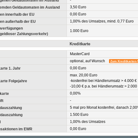
-
igenen Geldautomaten im Ausland
3,50 Euro
remden Geldautomaten im Ausland
0,00 Euro
en innerhalb der EU
1,00% des Umsatzes, mind. 0,77 Euro
en außerhalb der EU
enverfügungen
1.000 Euro
geldloser Zahlungsverkehr)
Kreditkarte
MasterCard
optional, auf Wunsch
Zum Kreditkarten-
0,00 Euro
rte 1. Jahr
max. 20,00 Euro
-kostenfrei bei Händlerumsatz > 4.000 €
arte Folgejahre
-10,00 € p.a. bei Händlerumsatz > 2.000
0,00%
karte
-
ft
5 mal pro Monat kostenfrei, danach 2,0
ldauszahlung
1.500 Euro
eldauszahlung
1,00% des Umsatzes
d
0,00 Euro
ansaktionen im EWR