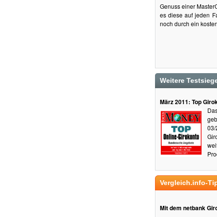
Genuss einer MasterC
es diese auf jeden Fa
noch durch ein koste
Weitere Testsie
März 2011: Top Giro
Das
geb
03/
Gir
wei
Pro
Vergleich.info-Ti
Mit dem netbank Giro