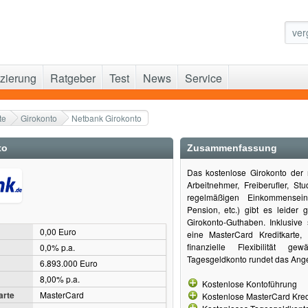
zierung
Ratgeber
Test
News
Service
te
Girokonto
Netbank Girokonto
to
Zusammenfassung
Das kostenlose Girokonto der n
Arbeitnehmer, Freiberufler, S
regelmäßigen Einkommensei
Pension, etc.) gibt es leider
Girokonto-Guthaben. Inklusive
0,00 Euro
eine MasterCard Kreditkarte
finanzielle Flexibilität ge
0,0% p.a.
Tagesgeldkonto rundet das Ange
6.893.000 Euro
8,00% p.a.
Kostenlose Kontoführung
arte
MasterCard
Kostenlose MasterCard Kredi