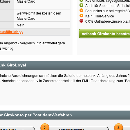
Kostenloses Tagesgeldkonto
tzbare
MasterCard
Auch für Studenten, Selbsts
Bonuszins nur bei regelmä
weltweit mit der kostenlosen
Kein Filial-Service
MasterCard
0,0% Guthaben-Zinsen p.a.
Nein
 ausführlich >>
netbank Girokonto beantr
m Angebot - Vergleich.info antwortet gern
s wichtig
ank GiroLoyal
lreiche Auszeichnungen schmücken die Galerie der netbank: Anfang des Jahres 
 Nachrichtensender n-tv in Zusammenarbeit mit der FMH Finanzberatung zum “Bes
hr Girokonto per PostIdent-Verfahren