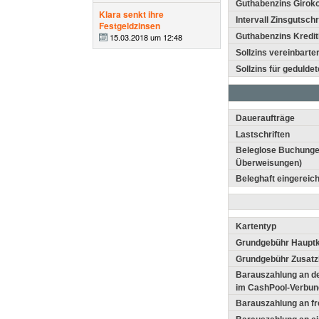
Guthabenzins Girok
Klara senkt ihre
Intervall Zinsgutschr
Festgeldzinsen
15.03.2018 um 12:48
Guthabenzins Kredit
Sollzins vereinbarte
Sollzins für gedulde
Daueraufträge
Lastschriften
Beleglose Buchungen 
Überweisungen)
Beleghaft eingereic
Kartentyp
Grundgebühr Hauptk
Grundgebühr Zusatz
Barauszahlung an d
im CashPool-Verbun
Barauszahlung an f