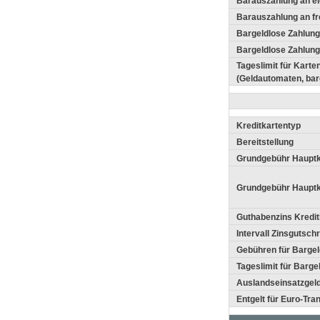
Barauszahlung an e
Barauszahlung an f
Bargeldlose Zahlung
Bargeldlose Zahlung
Tageslimit für Kart
(Geldautomaten, bar
Kreditkartentyp
Bereitstellung
Grundgebühr Hauptka
Grundgebühr Hauptk
Guthabenzins Kredit
Intervall Zinsgutschri
Gebühren für Barge
Tageslimit für Barg
Auslandseinsatzgel
Entgelt für Euro-Tr