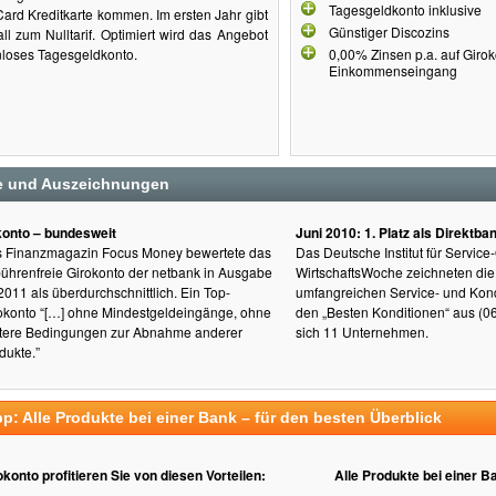
Tagesgeldkonto inklusive
ard Kreditkarte kommen. Im ersten Jahr gibt
Günstiger Discozins
ll zum Nulltarif. Optimiert wird das Angebot
nloses Tagesgeldkonto.
0,00% Zinsen p.a. auf Girok
Einkommenseingang
ge und Auszeichnungen
konto – bundesweit
Juni 2010: 1. Platz als Direktb
 Finanzmagazin Focus Money bewertete das
Das Deutsche Institut für Service-
ührenfreie Girokonto der netbank in Ausgabe
WirtschaftsWoche zeichneten di
2011 als überdurchschnittlich. Ein Top-
umfangreichen Service- und Kondi
okonto “[…] ohne Mindestgeldeingänge, ohne
den „Besten Konditionen“ aus (0
tere Bedingungen zur Abnahme anderer
sich 11 Unternehmen.
dukte.”
pp: Alle Produkte bei einer Bank – für den besten Überblick
konto profitieren Sie von diesen Vorteilen:
Alle Produkte bei einer Ba