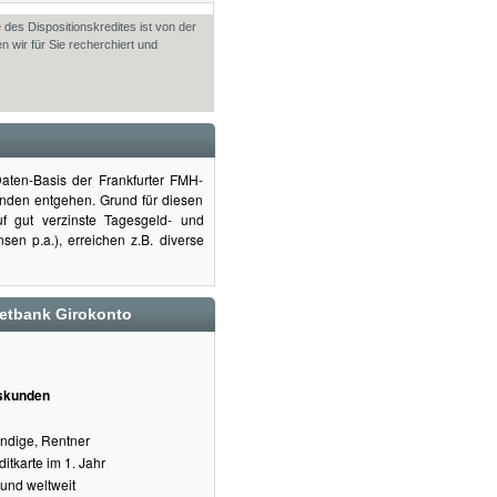
 des Dispositionskredites ist von der
n wir für Sie recherchiert und
aten-Basis der Frankfurter FMH-
unden entgehen. Grund für diesen
uf gut verzinste Tagesgeld- und
en p.a.), erreichen z.B. diverse
netbank Girokonto
tskunden
ändige, Rentner
tkarte im 1. Jahr
und weltweit