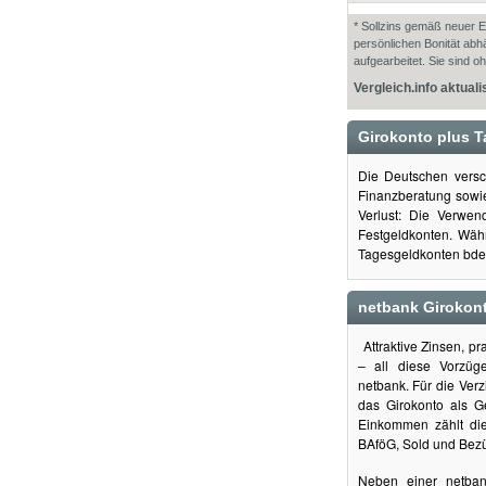
* Sollzins gemäß neuer EU
persönlichen Bonität abhä
aufgearbeitet. Sie sind 
Vergleich.info aktuali
Girokonto plus 
Die Deutschen versc
Finanzberatung sowie
Verlust: Die Verwen
Festgeldkonten. Währ
Tagesgeldkonten bdeu
netbank Girokon
Attraktive Zinsen, pr
– all diese Vorzüge
netbank. Für die Verz
das Girokonto als G
Einkommen zählt di
BAföG, Sold und Bez
Neben einer netba