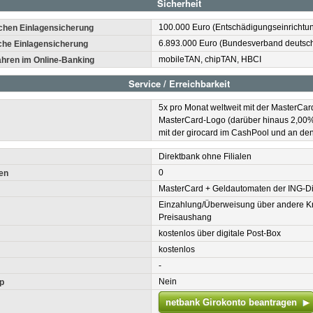
Sicherheit
100.000 Euro (Entschädigungseinricht
chen Einlagensicherung
6.893.000 Euro (Bundesverband deutsch
che Einlagensicherung
mobileTAN, chipTAN, HBCI
ahren im Online-Banking
Service / Erreichbarkeit
5x pro Monat weltweit mit der MasterCa
MasterCard-Logo (darüber hinaus 2,00%
mit der girocard im CashPool und an d
Direktbank ohne Filialen
0
en
MasterCard + Geldautomaten der ING-D
Einzahlung/Überweisung über andere Kre
Preisaushang
kostenlos über digitale Post-Box
kostenlos
-
Nein
p
netbank Girokonto beantragen