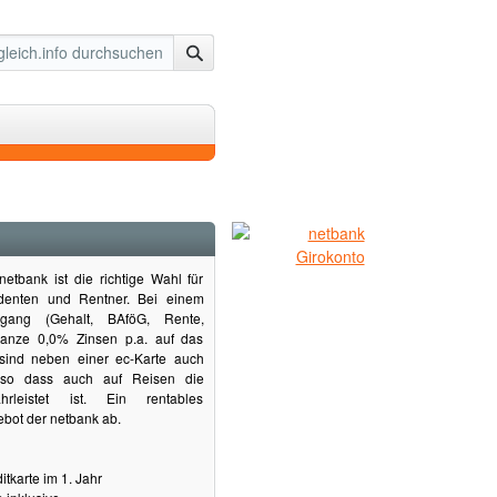
etbank ist die richtige Wahl für
tudenten und Rentner. Bei einem
ngang (Gehalt, BAföG, Rente,
 ganze 0,0% Zinsen p.a. auf das
 sind neben einer ec-Karte auch
, so dass auch auf Reisen die
währleistet ist. Ein rentables
bot der netbank ab.
tkarte im 1. Jahr