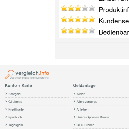
Produktinf
Kundenser
Bedienbark
Konto + Karte
Geldanlage
Festgeld
Aktien
Girokonto
Altersvorsorge
Kreditkarte
Anleihen
Sparbuch
Binäre Optionen Broker
Tagesgeld
CFD-Broker