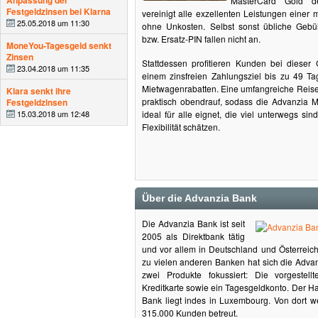
Anpassung der
MasterCard Gold d
Festgeldzinsen bei Klarna
vereinigt alle exzellenten Leistungen einer 
25.05.2018 um 11:30
ohne Unkosten. Selbst sonst übliche Gebüh
bzw. Ersatz-PIN fallen nicht an.
MoneYou-Tagesgeld senkt
Zinsen
Stattdessen profitieren Kunden bei dieser 
23.04.2018 um 11:35
einem zinsfreien Zahlungsziel bis zu 49 Ta
Mietwagenrabatten. Eine umfangreiche Reise
Klara senkt ihre
praktisch obendrauf, sodass die Advanzia M
Festgeldzinsen
15.03.2018 um 12:48
ideal für alle eignet, die viel unterwegs sind
Flexibilität schätzen.
Über die Advanzia Bank
Die Advanzia Bank ist seit
2005 als Direktbank tätig
und vor allem in Deutschland und Österreich
zu vielen anderen Banken hat sich die Advan
zwei Produkte fokussiert: Die vorgestel
Kreditkarte sowie ein Tagesgeldkonto. Der Ha
Bank liegt indes in Luxembourg. Von dort w
315.000 Kunden betreut.