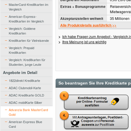
MasterCard-Kreditkarten im
Extras + Bonusprogramme
Reiseversich
Vergleich
Mietwagenrab
American-Express-
Akzeptanzstellen weltweit
35 Millionen
Kreditkarten im Vergleich
Alle Produktdetails ausführlich >>
Vergleich: Goldene
Kreditkarten
>
Ich habe Fragen zum Angebot - Vergleich.in
Kreditkarten für Vielreisende
>
Ihre Meinung ist uns wichtig
Vergleich: Prepaid
Kreditkarten
Vergleich: Kreditkarten für
Studenten, junge Leute
Angebote im Detail
1822direkt Kreditkarte
So beantragen Sie Ihre Kreditkarte 
ADAC Clubmobil-Karte
ADAC Kreditkarte GOLD
ADAC mobilKarte Silber
Advanzia Bank MasterCard
Gold
American Express Blue
Card