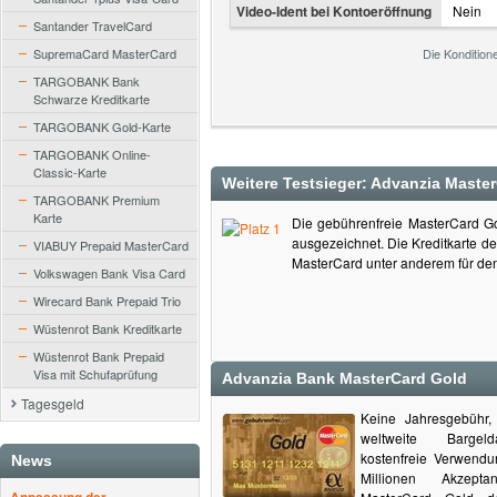
Video-Ident bei Kontoeröffnung
Nein
Santander TravelCard
SupremaCard MasterCard
Die Kondition
TARGOBANK Bank
Schwarze Kreditkarte
TARGOBANK Gold-Karte
TARGOBANK Online-
Classic-Karte
Weitere Testsieger: Advanzia Maste
TARGOBANK Premium
Karte
Die gebührenfreie MasterCard Go
ausgezeichnet. Die Kreditkarte d
VIABUY Prepaid MasterCard
MasterCard unter anderem für den
Volkswagen Bank Visa Card
Wirecard Bank Prepaid Trio
Wüstenrot Bank Kreditkarte
Wüstenrot Bank Prepaid
Visa mit Schufaprüfung
Advanzia Bank MasterCard Gold
Tagesgeld
Keine Jahresgebühr,
weltweite Bargel
kostenfreie Verwend
News
Millionen Akzept