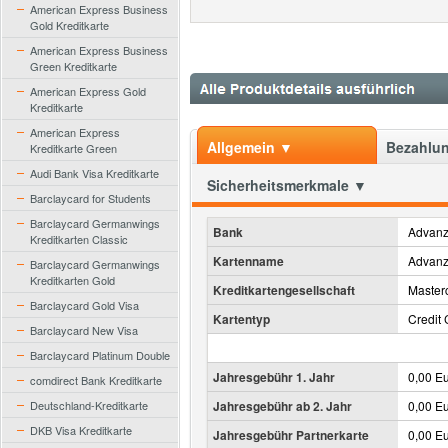
American Express Business
Gold Kreditkarte
American Express Business
Green Kreditkarte
American Express Gold
Kreditkarte
American Express
Allgemein ▼
Bezahlun
Kreditkarte Green
Audi Bank Visa Kreditkarte
Sicherheitsmerkmale ▼
Barclaycard for Students
Barclaycard Germanwings
Bank
Advanz
Kreditkarten Classic
Kartenname
Advanz
Barclaycard Germanwings
Kreditkarten Gold
Kreditkartengesellschaft
Master
Barclaycard Gold Visa
Kartentyp
Credit 
Barclaycard New Visa
Barclaycard Platinum Double
Jahresgebühr 1. Jahr
0,00 E
comdirect Bank Kreditkarte
Deutschland-Kreditkarte
Jahresgebühr ab 2. Jahr
0,00 E
DKB Visa Kreditkarte
Jahresgebühr Partnerkarte
0,00 E