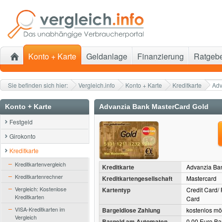
Konto + Karte
Geldanlage
Finanzierung
Ratgeb
Sie befinden sich hier:
Vergleich.info
Konto + Karte
Kreditkarte
Adv
Konto + Karte
Advanzia Bank MasterCard Gold
Festgeld
Girokonto
Kreditkarte
Kreditkartenvergleich
Kreditkarte
Advanzia Ba
Kreditkartenrechner
Kreditkartengesellschaft
Mastercard
Vergleich: Kostenlose
Kartentyp
Credit Card/
Kreditkarten
Card
VISA-Kreditkarten im
Bargeldlose Zahlung
kostenlos mö
Vergleich
Bargeld am Automaten
0,00 Euro Ba