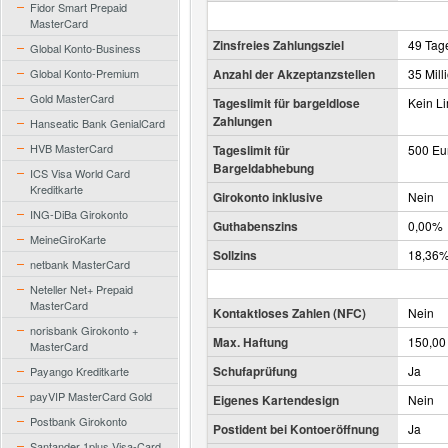
Fidor Smart Prepaid
MasterCard
Zinsfreies Zahlungsziel
49 Tag
Global Konto-Business
Global Konto-Premium
Anzahl der Akzeptanzstellen
35 Mill
Gold MasterCard
Tageslimit für bargeldlose
Kein Li
Zahlungen
Hanseatic Bank GenialCard
HVB MasterCard
Tageslimit für
500 Eu
Bargeldabhebung
ICS Visa World Card
Kreditkarte
Girokonto inklusive
Nein
ING-DiBa Girokonto
Guthabenszins
0,00%
MeineGiroKarte
Sollzins
18,36
netbank MasterCard
Neteller Net+ Prepaid
MasterCard
Kontaktloses Zahlen (NFC)
Nein
norisbank Girokonto +
Max. Haftung
150,00
MasterCard
Schufaprüfung
Ja
Payango Kreditkarte
payVIP MasterCard Gold
Eigenes Kartendesign
Nein
Postbank Girokonto
Postident bei Kontoeröffnung
Ja
Santander 1plus Visa-Card