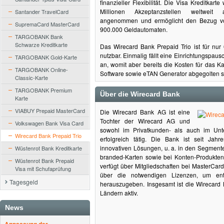
finanzieller Flexibilität. Die Visa Kreditkart
Millionen Akzeptanzstellen weltweit a
Santander TravelCard
angenommen und ermöglicht den Bezug v
SupremaCard MasterCard
900.000 Geldautomaten.
TARGOBANK Bank
Schwarze Kreditkarte
Das Wirecard Bank Prepaid Trio ist für nur
nutzbar. Einmalig fällt eine Einrichtungspau
TARGOBANK Gold-Karte
an, womit aber bereits die Kosten für das K
TARGOBANK Online-
Software sowie eTAN Generator abgegolten s
Classic-Karte
TARGOBANK Premium
Über die Wirecard Bank
Karte
VIABUY Prepaid MasterCard
Die Wirecard Bank AG ist eine
Tochter der Wirecard AG und
Volkswagen Bank Visa Card
sowohl im Privatkunden- als auch im Unt
Wirecard Bank Prepaid Trio
erfolgreich tätig. Die Bank ist seit Jahr
innovativen Lösungen, u. a. in den Segment
Wüstenrot Bank Kreditkarte
branded-Karten sowie bei Konten-Produkten
Wüstenrot Bank Prepaid
verfügt über Mitgliedschaften bei MasterCar
Visa mit Schufaprüfung
über die notwendigen Lizenzen, um ent
Tagesgeld
herauszugeben. Insgesamt ist die Wirecard 
Ländern aktiv.
News