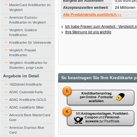
Bargeld am Automaten
5,00 Euro pr
MasterCard-Kreditkarten im
Akzeptanzstellen weltweit
24 Millionen
Vergleich
Alle Produktdetails ausführlich >>
American-Express-
Kreditkarten im Vergleich
>
Ich habe Fragen zum Angebot - Vergleich.in
Vergleich: Goldene
>
Ihre Meinung ist uns wichtig
Kreditkarten
Kreditkarten für Vielreisende
Vergleich: Prepaid
Kreditkarten
Vergleich: Kreditkarten für
Studenten, junge Leute
Angebote im Detail
So beantragen Sie Ihre Kreditkarte 
1822direkt Kreditkarte
ADAC Clubmobil-Karte
ADAC Kreditkarte GOLD
ADAC mobilKarte Silber
Advanzia Bank MasterCard
Gold
American Express Blue
Card