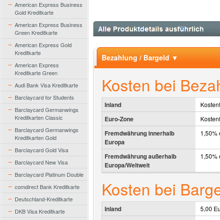
American Express Business
Gold Kreditkarte
American Express Business
Green Kreditkarte
American Express Gold
Kreditkarte
Bezahlung / Bargeld ▼
American Express
Kreditkarte Green
Kosten bei Beza
Audi Bank Visa Kreditkarte
Barclaycard for Students
Inland
Kostenf
Barclaycard Germanwings
Kreditkarten Classic
Euro-Zone
Kostenf
Barclaycard Germanwings
Fremdwährung innerhalb
1,50% 
Kreditkarten Gold
Europa
Barclaycard Gold Visa
Fremdwährung außerhalb
1,50% 
Barclaycard New Visa
Europa/Weltweit
Barclaycard Platinum Double
Kosten bei Barg
comdirect Bank Kreditkarte
Deutschland-Kreditkarte
Inland
5,00 E
DKB Visa Kreditkarte