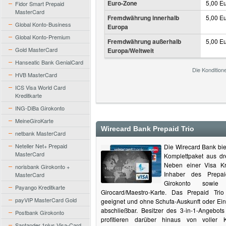
Euro-Zone
5,00 E
Fidor Smart Prepaid
MasterCard
Fremdwährung innerhalb
5,00 E
Global Konto-Business
Europa
Global Konto-Premium
Fremdwährung außerhalb
5,00 E
Gold MasterCard
Europa/Weltweit
Hanseatic Bank GenialCard
Die Kondition
HVB MasterCard
ICS Visa World Card
Kreditkarte
ING-DiBa Girokonto
MeineGiroKarte
Wirecard Bank Prepaid Trio
netbank MasterCard
Neteller Net+ Prepaid
Die Wirecard Bank bie
MasterCard
Komplettpaket aus dr
Neben einer Visa Kre
norisbank Girokonto +
Inhaber des Prepa
MasterCard
Girokonto sowie 
Payango Kreditkarte
Girocard/Maestro-Karte. Das Prepaid Tri
payVIP MasterCard Gold
geeignet und ohne Schufa-Auskunft oder 
abschließbar. Besitzer des 3-in-1-Angebot
Postbank Girokonto
profitieren darüber hinaus von voller K
Santander 1plus Visa-Card