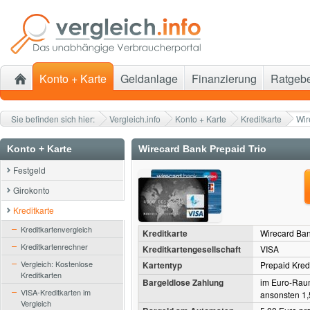
Konto + Karte
Geldanlage
Finanzierung
Ratgeb
Sie befinden sich hier:
Vergleich.info
Konto + Karte
Kreditkarte
Wir
Konto + Karte
Wirecard Bank Prepaid Trio
Festgeld
Girokonto
Kreditkarte
Kreditkartenvergleich
Kreditkarte
Wirecard Ban
Kreditkartenrechner
Kreditkartengesellschaft
VISA
Vergleich: Kostenlose
Kartentyp
Prepaid Kredi
Kreditkarten
Bargeldlose Zahlung
im Euro-Raum
VISA-Kreditkarten im
ansonsten 1
Vergleich