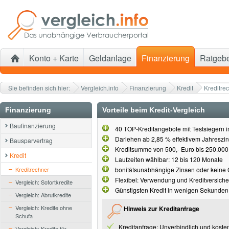
Konto + Karte
Geldanlage
Finanzierung
Ratgeb
Sie befinden sich hier:
Vergleich.info
Finanzierung
Kredit
Kreditre
Finanzierung
Vorteile beim Kredit-Vergleich
Baufinanzierung
40 TOP-Kreditangebote mit Testsiegern i
Darlehen ab 2,85 % effektivem Jahreszi
Bausparvertrag
Kreditsumme von 500,- Euro bis 250.000
Kredit
Laufzeiten wählbar: 12 bis 120 Monate
Kreditrechner
bonitätsunabhängige Zinsen oder keine
Flexibel: Verwendung und Kreditversich
Vergleich: Sofortkredite
Günstigsten Kredit in wenigen Sekunde
Vergleich: Abrufkredite
Vergleich: Kredite ohne
Hinweis zur Kreditanfrage
Schufa
Kreditanfrage: Unverbindlich und koste
Vergleich: Kredite für