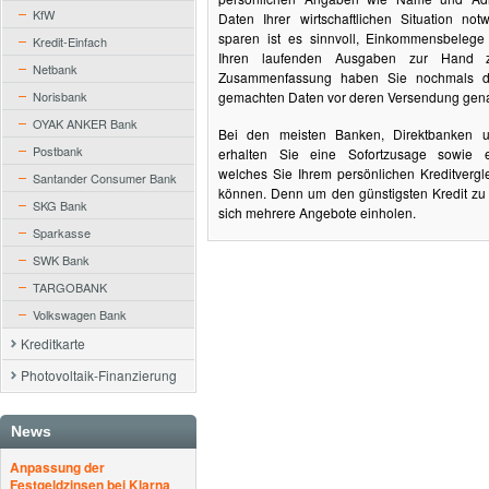
KfW
Daten Ihrer wirtschaftlichen Situation no
sparen ist es sinnvoll, Einkommensbeleg
Kredit-Einfach
Ihren laufenden Ausgaben zur Hand 
Netbank
Zusammenfassung haben Sie nochmals die
Norisbank
gemachten Daten vor deren Versendung gena
OYAK ANKER Bank
Bei den meisten Banken, Direktbanken un
Postbank
erhalten Sie eine Sofortzusage sowie e
welches Sie Ihrem persönlichen Kreditvergl
Santander Consumer Bank
können. Denn um den günstigsten Kredit zu e
SKG Bank
sich mehrere Angebote einholen.
Sparkasse
SWK Bank
TARGOBANK
Volkswagen Bank
Kreditkarte
Photovoltaik-Finanzierung
News
Anpassung der
Festgeldzinsen bei Klarna