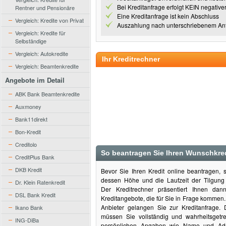
Bei Kreditanfrage erfolgt KEIN negative
Rentner und Pensionäre
Eine Kreditanfrage ist kein Abschluss
Vergleich: Kredite von Privat
Auszahlung nach unterschriebenem Antr
Vergleich: Kredite für
Selbständige
Vergleich: Autokredite
Ihr Kreditrechner
Vergleich: Beamtenkredite
Angebote im Detail
ABK Bank Beamtenkredite
Auxmoney
Bank11direkt
Bon-Kredit
Creditolo
So beantragen Sie Ihren Wunschkred
CreditPlus Bank
DKB Kredit
Bevor Sie Ihren Kredit online beantragen, s
dessen Höhe und die Laufzeit der Tilgun
Dr. Klein Ratenkredit
Der Kreditrechner präsentiert Ihnen dan
DSL Bank Kredit
Kreditangebote, die für Sie in Frage kommen.
Anbieter gelangen Sie zur Kreditanfrage. 
Ikano Bank
müssen Sie vollständig und wahrheitsgetr
ING-DiBa
persönlichen Angaben wie Name und Ad