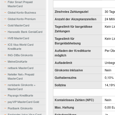
Fidor Smart Prepaid
MasterCard
Zinsfreies Zahlungsziel
30 Tag
Global Konto-Business
Global Konto-Premium
Anzahl der Akzeptanzstellen
24 Mill
Gold MasterCard
Tageslimit für bargeldlose
Kein Li
Zahlungen
Hanseatic Bank GenialCard
HVB MasterCard
Tageslimit für
Kein Li
Bargeldabhebung
ICS Visa World Card
Kreditkarte
Aufladen der Kreditkarte
Per Üb
ING-DiBa Girokonto
möglich
MeineGiroKarte
Aufladelimit
Unbegr
netbank MasterCard
Girokonto inklusive
Nein
Neteller Net+ Prepaid
Guthabenszins
0,10%
MasterCard
norisbank Girokonto +
Sollzins
14,19
MasterCard
Payango Kreditkarte
Kontaktloses Zahlen (NFC)
Nein
payVIP MasterCard Gold
Max. Haftung
0,00 E
Postbank Girokonto
Santander 1plus Visa-Card
Schufaprüfung
Ja