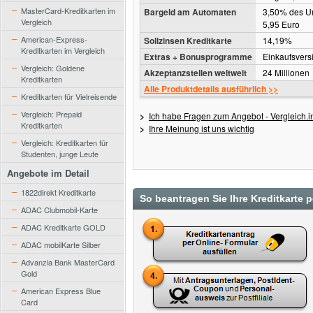
MasterCard-Kreditkarten im
Bargeld am Automaten
3,50% des U
Vergleich
5,95 Euro
American-Express-
Sollzinsen Kreditkarte
14,19%
Kreditkarten im Vergleich
Extras + Bonusprogramme
Einkaufsvers
Vergleich: Goldene
Akzeptanzstellen weltweit
24 Millionen
Kreditkarten
Alle Produktdetails ausführlich >>
Kreditkarten für Vielreisende
Vergleich: Prepaid
>
Ich habe Fragen zum Angebot - Vergleich.in
Kreditkarten
>
Ihre Meinung ist uns wichtig
Vergleich: Kreditkarten für
Studenten, junge Leute
Angebote im Detail
1822direkt Kreditkarte
So beantragen Sie Ihre Kreditkarte 
ADAC Clubmobil-Karte
ADAC Kreditkarte GOLD
ADAC mobilKarte Silber
Advanzia Bank MasterCard
Gold
American Express Blue
Card