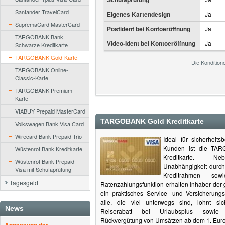
Santander TravelCard
Eigenes Kartendesign
Ja
SupremaCard MasterCard
Postident bei Kontoeröffnung
Ja
TARGOBANK Bank
Video-Ident bei Kontoeröffnung
Ja
Schwarze Kreditkarte
TARGOBANK Gold-Karte
Die Kondition
TARGOBANK Online-
Classic-Karte
TARGOBANK Premium
Karte
VIABUY Prepaid MasterCard
TARGOBANK Gold Kreditkarte
Volkswagen Bank Visa Card
Wirecard Bank Prepaid Trio
Ideal für sicherheit
Kunden ist die TA
Wüstenrot Bank Kreditkarte
Kreditkarte. Neb
Wüstenrot Bank Prepaid
Unabhängigkeit durch
Visa mit Schufaprüfung
Kreditrahmen sow
Tagesgeld
Ratenzahlungsfunktion erhalten Inhaber der 
ein praktisches Service- und Versicherungs
alle, die viel unterwegs sind, lohnt si
News
Reiserabatt bei Urlaubsplus sowie 
Rückvergütung von Umsätzen ab dem 1. Euro