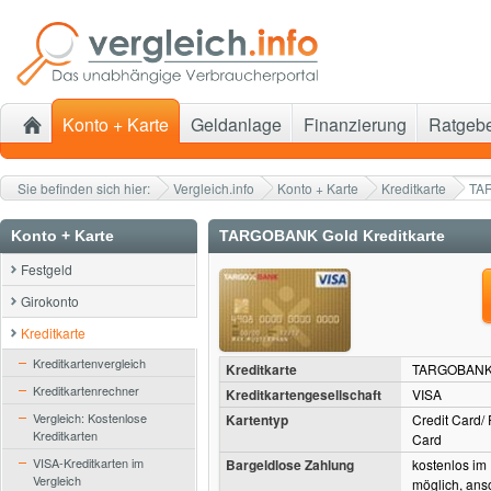
Konto + Karte
Geldanlage
Finanzierung
Ratgeb
Sie befinden sich hier:
Vergleich.info
Konto + Karte
Kreditkarte
TA
Konto + Karte
TARGOBANK Gold Kreditkarte
Festgeld
Girokonto
Kreditkarte
Kreditkartenvergleich
Kreditkarte
TARGOBANK G
Kreditkartenrechner
Kreditkartengesellschaft
VISA
Vergleich: Kostenlose
Kartentyp
Credit Card/
Kreditkarten
Card
VISA-Kreditkarten im
Bargeldlose Zahlung
kostenlos i
Vergleich
möglich, ans