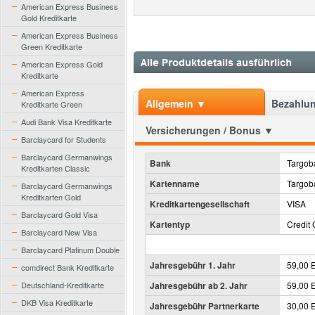
American Express Business
Gold Kreditkarte
American Express Business
Green Kreditkarte
American Express Gold
Kreditkarte
American Express
Allgemein ▼
Bezahlun
Kreditkarte Green
Audi Bank Visa Kreditkarte
Versicherungen / Bonus ▼
Barclaycard for Students
Barclaycard Germanwings
Bank
Targob
Kreditkarten Classic
Kartenname
Targob
Barclaycard Germanwings
Kreditkarten Gold
Kreditkartengesellschaft
VISA
Barclaycard Gold Visa
Kartentyp
Credit 
Barclaycard New Visa
Barclaycard Platinum Double
Jahresgebühr 1. Jahr
59,00 
comdirect Bank Kreditkarte
Deutschland-Kreditkarte
Jahresgebühr ab 2. Jahr
59,00 
DKB Visa Kreditkarte
Jahresgebühr Partnerkarte
30,00 