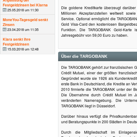
Anpassung der
Festgeldzinsen bei Klarna
Die goldene Kreditkarte überzeugt darüber
25.05.2018 um 11:30
Millionen Akzeptanzstellen weltweit sow
Service. Optional ermöglicht die TARGOBAN
MoneYou-Tagesgeld senkt
Gold Visa-Card den kostenlosen Bargeldbez
Zinsen
23.04.2018 um 11:35
Funktion. Die TARGOBANK Gold-Karte is
Jahresgebühr von 59,00 Euro zu haben.
Klara senkt ihre
Festgeldzinsen
15.03.2018 um 12:48
Über die TARGOBANK
Die TARGOBANK gehört zur französischen 
Crédit Mutuel, einer der größten französis
Gegründet wurde sie 1926 als Kundenkred
erste Bank in Deutschland, die Kredite an Ve
2010 firmierte die TARGOBANK unter der Be
Die Übernahme durch Crédit Mutuel im Ja
veränderten Namensgebung. Die Unterne
TARGOBANK liegt in Düsseldorf.
Darüber hinaus verfügt die Privatkundenban
und Beratungspunkte in 200 Städten in Deuts
Durch die Mitgliedschaft im Einlagens