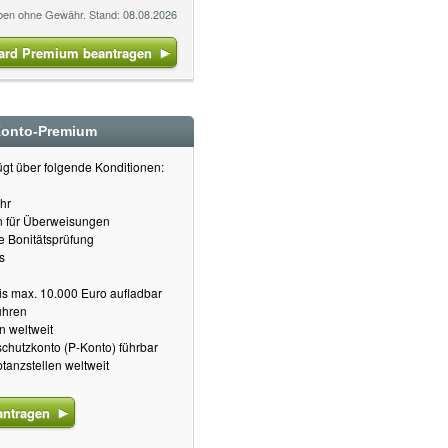
gaben ohne Gewähr. Stand: 08.08.2026
ard Premium beantragen
Konto-Premium
gt über folgende Konditionen:
hr
on für Überweisungen
e Bonitätsprüfung
s
s max. 10.000 Euro aufladbar
ühren
n weltweit
chutzkonto (P-Konto) führbar
tanzstellen weltweit
antragen