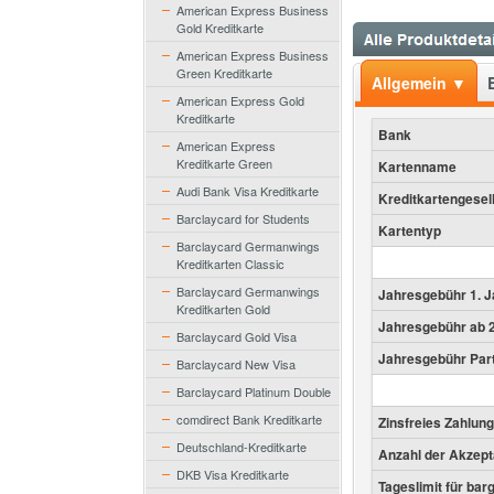
American Express Business
Gold Kreditkarte
American Express Business
Green Kreditkarte
Allgemein ▼
American Express Gold
Kreditkarte
Bank
American Express
Kreditkarte Green
Kartenname
Audi Bank Visa Kreditkarte
Kreditkartengesel
Barclaycard for Students
Kartentyp
Barclaycard Germanwings
Kreditkarten Classic
Barclaycard Germanwings
Jahresgebühr 1. J
Kreditkarten Gold
Jahresgebühr ab 2
Barclaycard Gold Visa
Jahresgebühr Par
Barclaycard New Visa
Barclaycard Platinum Double
comdirect Bank Kreditkarte
Zinsfreies Zahlung
Deutschland-Kreditkarte
Anzahl der Akzept
DKB Visa Kreditkarte
Tageslimit für bar