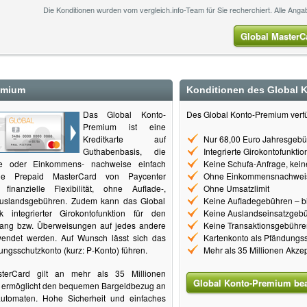
Die Konditionen wurden vom vergleich.info-Team für Sie recherchiert. Alle An
Global MasterC
emium
Konditionen des Global 
Das Global Konto-
Des Global Konto-Premium verfü
Premium ist eine
Kreditkarte auf
Nur 68,00 Euro Jahresgebü
Guthabenbasis, die
Integrierte Girokontofunkti
ge oder Einkommens- nachweise einfach
Keine Schufa-Anfrage, kein
Die Prepaid MasterCard von Paycenter
Ohne Einkommensnachwei
 finanzielle Flexibilität, ohne Auflade-,
Ohne Umsatzlimit
Auslandsgebühren. Zudem kann das Global
Keine Aufladegebühren – bi
 integrierter Girokontofunktion für den
Keine Auslandseinsatzgeb
ng bzw. Überweisungen auf jedes andere
Keine Transaktionsgebühre
endet werden. Auf Wunsch lässt sich das
Kartenkonto als Pfändungss
ungsschutzkonto (kurz: P-Konto) führen.
Mehr als 35 Millionen Akzep
sterCard gilt an mehr als 35 Millionen
Global Konto-Premium be
d ermöglicht den bequemen Bargeldbezug an
utomaten. Hohe Sicherheit und einfaches