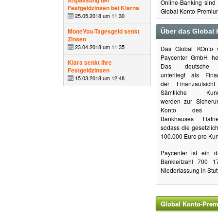
Anpassung der
Online-Banking sind
Festgeldzinsen bei Klarna
Global Konto-Premium 
25.05.2018 um 11:30
MoneYou-Tagesgeld senkt
Über das Global
Zinsen
23.04.2018 um 11:35
Das Global KOnto 
Paycenter GmbH he
Klara senkt ihre
Das deutsche Kre
Festgeldzinsen
unterliegt als Finan
15.03.2018 um 12:48
der Finanzaufsich
Sämtliche Kunde
werden zur Sicheru
Konto des ren
Bankhauses Hafner
sodass die gesetzlic
100.000 Euro pro Kund
Paycenter ist ein d
Bankleitzahl 700 1
Niederlassung in Stutt
Global Konto-Prem