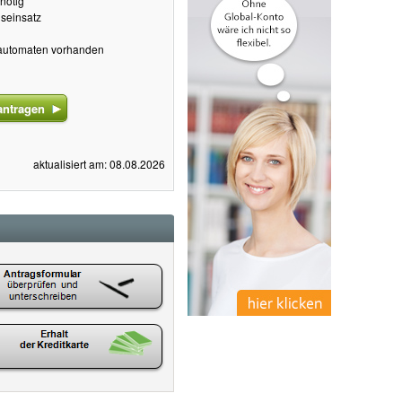
nötig
seinsatz
ldautomaten vorhanden
antragen
aktualisiert am: 08.08.2026