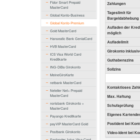
Fidor Smart Prepaid
Zahlungen
MasterCard
Tageslimit für
Global Konto-Business
Bargeldabhebung
Global Konto-Premium
Aufladen der Kred
Gold MasterCard
möglich
Hanseatic Bank GenialCard
Aufladelimit
HVB MasterCard
Girokonto inklusiv
ICS Visa World Card
Kreditkarte
Guthabenszins
ING-DiBa Girokonto
Sollzins
MeineGiroKarte
netbank MasterCard
Kontaktloses Zahl
Neteller Net+ Prepaid
MasterCard
Max. Haftung
norisbank Girokonto +
Schufaprüfung
MasterCard
Eigenes Kartende
Payango Kreditkarte
Postident bei Kon
payVIP MasterCard Gold
Postbank Girokonto
Video-Ident bei K
Santander 1plus Visa-Card