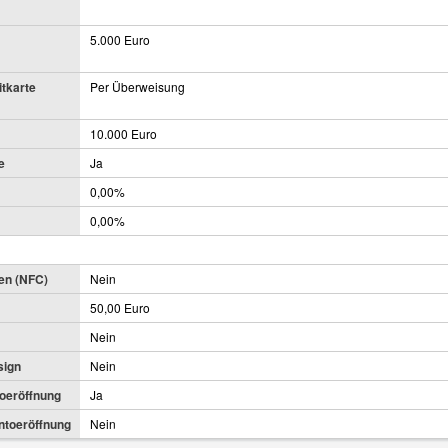
5.000 Euro
itkarte
Per Überweisung
10.000 Euro
e
Ja
0,00%
0,00%
en (NFC)
Nein
50,00 Euro
Nein
sign
Nein
toeröffnung
Ja
ontoeröffnung
Nein