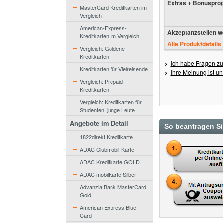
Extras + Bonuspr
MasterCard-Kreditkarten im
Vergleich
American-Express-
Akzeptanzstellen we
Kreditkarten im Vergleich
Alle Produktdetails
Vergleich: Goldene
Kreditkarten
>
Ich habe Fragen zu
Kreditkarten für Vielreisende
>
Ihre Meinung ist un
Vergleich: Prepaid
Kreditkarten
Vergleich: Kreditkarten für
Studenten, junge Leute
Angebote im Detail
So beantragen Sie
1822direkt Kreditkarte
ADAC Clubmobil-Karte
ADAC Kreditkarte GOLD
ADAC mobilKarte Silber
Advanzia Bank MasterCard
Gold
American Express Blue
Card