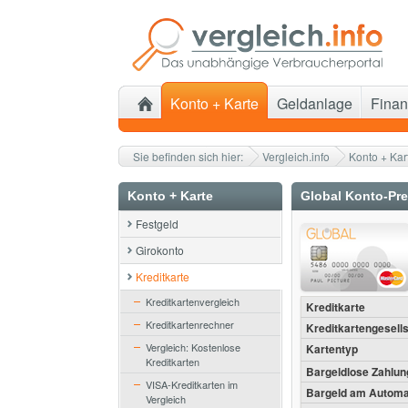
Konto + Karte
Geldanlage
Finan
Sie befinden sich hier:
Vergleich.info
Konto + Kar
Konto + Karte
Global Konto-Pr
Festgeld
Girokonto
Kreditkarte
Kreditkartenvergleich
Kreditkarte
Kreditkartenrechner
Kreditkartengesells
Vergleich: Kostenlose
Kartentyp
Kreditkarten
Bargeldlose Zahlun
VISA-Kreditkarten im
Bargeld am Automa
Vergleich