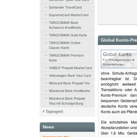
Santander TravelCard
SupremaCard MasterCard
TARGOBANK Bank
Schwarze Kreditkarte
TARGOBANK Gold-Karte
Global Konto-Pr
TARGOBANK Online-
Classic-Karte
TARGOBANK Premium
Karte
VIABUY Prepaid MasterCard
ohne Schufa-Anfra
Volkswagen Bank Visa Card
beantragbar ist. 
Wirecard Bank Prepaid Trio
ermöglicht weltweit
Transaktions- oder 
Wüstenrot Bank Kreditkarte
Konto-Premium dank
Wüstenrot Bank Prepaid
bequemen Geldempfa
Visa mit Schufaprüfung
deutsche Konto verw
Tagesgeld
Konto auch als Pfänd
Die schufafreie Ma
News
Akzeptanzstellen un
über 1,6 Mio. Gelda