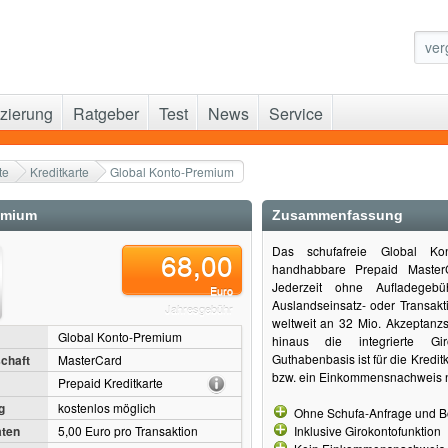
zierung
Ratgeber
Test
News
Service
te
Kreditkarte
Global Konto-Premium
emium
Zusammenfassung
Das schufafreie Global Ko
68,00
handhabbare Prepaid MasterC
Jederzeit ohne Aufladegebü
Euro
Auslandseinsatz- oder Transak
Jahresgebühr
weltweit an 32 Mio. Akzeptanzst
Global Konto-Premium
hinaus die integrierte Gir
Guthabenbasis ist für die Kredi
chaft
MasterCard
bzw. ein Einkommensnachweis n
Prepaid Kreditkarte
g
kostenlos möglich
Ohne Schufa-Anfrage und Bo
ten
5,00 Euro pro Transaktion
Inklusive Girokontofunktion