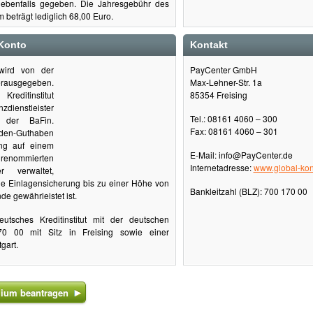
 ebenfalls gegeben. Die Jahresgebühr des
beträgt lediglich 68,00 Euro.
 Konto
Kontakt
wird von der
PayCenter GmbH
rausgegeben.
Max-Lehner-Str. 1a
ditinstitut
85354 Freising
zdienstleister
Tel.: 08161 4060 – 300
t der BaFin.
Fax: 08161 4060 – 301
n-Guthaben
ng auf einem
E-Mail: info@PayCenter.de
ommierten
Internetadresse:
www.global-ko
 verwaltet,
he Einlagensicherung bis zu einer Höhe von
Bankleitzahl (BLZ): 700 170 00
e gewährleistet ist.
eutsches Kreditinstitut mit der deutschen
70 00 mit Sitz in Freising sowie einer
gart.
ium beantragen