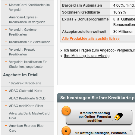
MasterCard-Kreditkarten im
Bargeld am Automaten
4,00%, mind.
Vergleich
Sollzinsen Kreditkarte
16,99%
American-Express-
Extras + Bonusprogramme
u. a. Guthab
Kreditkarten im Vergleich
Bonusmeile
Vergleich: Goldene
Akzeptanzstellen weltweit
30 Millionen
Kreditkarten
Alle Produktdetails ausführlich >>
Kreditkarten für Vielreisende
Vergleich: Prepaid
>
Ich habe Fragen zum Angebot - Vergleich.in
Kreditkarten
>
Ihre Meinung ist uns wichtig
Vergleich: Kreditkarten für
Studenten, junge Leute
Angebote im Detail
1822direkt Kreditkarte
ADAC Clubmobil-Karte
So beantragen Sie Ihre Kreditkarte 
ADAC Kreditkarte GOLD
ADAC mobilKarte Silber
Advanzia Bank MasterCard
Gold
American Express Blue
Card