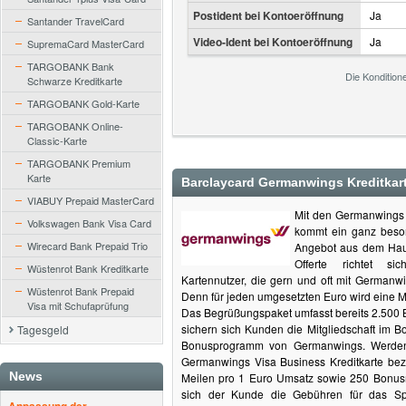
Postident bei Kontoeröffnung
Ja
Santander TravelCard
Video-Ident bei Kontoeröffnung
Ja
SupremaCard MasterCard
TARGOBANK Bank
Die Kondition
Schwarze Kreditkarte
TARGOBANK Gold-Karte
TARGOBANK Online-
Classic-Karte
TARGOBANK Premium
Karte
Barclaycard Germanwings Kreditkar
VIABUY Prepaid MasterCard
Mit den Germanwings 
Volkswagen Bank Visa Card
kommt ein ganz beson
Wirecard Bank Prepaid Trio
Angebot aus dem Hau
Offerte richtet s
Wüstenrot Bank Kreditkarte
Kartennutzer, die gern und oft mit Germanw
Wüstenrot Bank Prepaid
Denn für jeden umgesetzten Euro wird eine M
Visa mit Schufaprüfung
Das Begrüßungspaket umfasst bereits 2.500
sichern sich Kunden die Mitgliedschaft im 
Tagesgeld
Bonusprogramm von Germanwings. Werden
Germanwings Visa Business Kreditkarte beza
News
Meilen pro 1 Euro Umsatz sowie 250 Bonus
sich der Kunde die Gebühren für das S