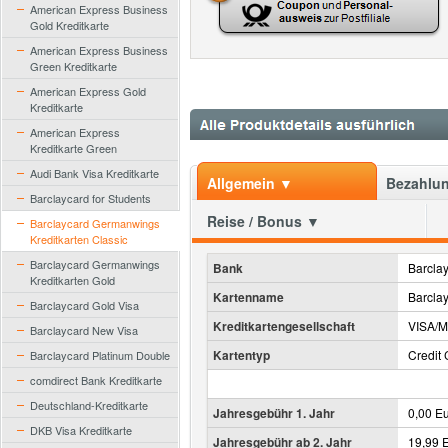
American Express Business
Gold Kreditkarte
American Express Business
Green Kreditkarte
American Express Gold
Kreditkarte
American Express
Kreditkarte Green
Audi Bank Visa Kreditkarte
Allgemein ▼
Bezahlun
Barclaycard for Students
Reise / Bonus ▼
Barclaycard Germanwings
Kreditkarten Classic
Barclaycard Germanwings
Bank
Barcla
Kreditkarten Gold
Kartenname
Barcla
Barclaycard Gold Visa
Kreditkartengesellschaft
VISA/M
Barclaycard New Visa
Kartentyp
Credit 
Barclaycard Platinum Double
comdirect Bank Kreditkarte
Deutschland-Kreditkarte
Jahresgebühr 1. Jahr
0,00 E
DKB Visa Kreditkarte
Jahresgebühr ab 2. Jahr
19,99 