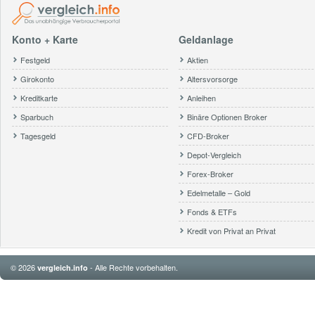
Konto + Karte
Geldanlage
Festgeld
Aktien
Girokonto
Altersvorsorge
Kreditkarte
Anleihen
Sparbuch
Binäre Optionen Broker
Tagesgeld
CFD-Broker
Depot-Vergleich
Forex-Broker
Edelmetalle – Gold
Fonds & ETFs
Kredit von Privat an Privat
© 2026
- Alle Rechte vorbehalten.
vergleich.info