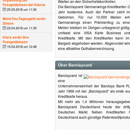
Anpassung der
Warten an den Sicherheitskontrollen.
Festgeldzinsen bei Klarna
Die Barclaycard Germanwings Kreditkarten Cl
25.05.2018 um 11:30
Jahr kostenlos. Auch der Partner zahlt i
Gebühren. Für nur 10.000 Meilen erh
MoneYou-Tagesgeld senkt
Germanwings einen Prämienflug zu eine
Zinsen
Meilen bleiben im Übrigen unbegrenzt gülti
23.04.2018 um 11:35
umfasst eine VISA Karte Business un
Klara senkt ihre
Kreditkarte. Mit den Kreditkarten kann i
Festgeldzinsen
Bargeld abgehoben werden. Abgerundet wir
15.03.2018 um 12:48
eine attraktive Guthabenverzinsung.
Über Barclaycard
Barclaycard ist
eine
Unternehmenseinheit der Barclays Bank P
Jahr 1966 mit der „Barclaycard“ als erste e
Kreditkarte heraus.
Mit mehr als 1,4 Millionen herausgegeben
Barclaycard Deutschland heute der dritt
Deutschen Markt. Neben Kreditkarten h
Deutschland auch günstige Ratenkreditprodu