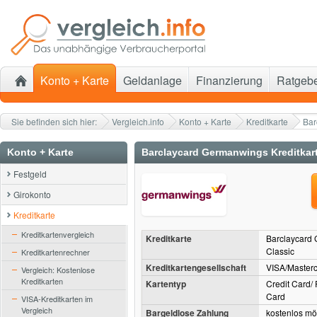
Konto + Karte
Geldanlage
Finanzierung
Ratgeb
Sie befinden sich hier:
Vergleich.info
Konto + Karte
Kreditkarte
Bar
Konto + Karte
Barclaycard Germanwings Kreditkar
Festgeld
Girokonto
Kreditkarte
Kreditkartenvergleich
Kreditkarte
Barclaycard
Classic
Kreditkartenrechner
Kreditkartengesellschaft
VISA/Master
Vergleich: Kostenlose
Kreditkarten
Kartentyp
Credit Card/
Card
VISA-Kreditkarten im
Vergleich
Bargeldlose Zahlung
kostenlos mö