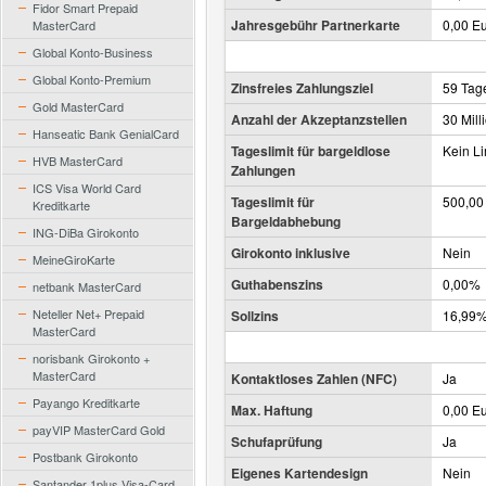
Fidor Smart Prepaid
Jahresgebühr Partnerkarte
0,00 Eu
MasterCard
Global Konto-Business
Global Konto-Premium
Zinsfreies Zahlungsziel
59 Tag
Gold MasterCard
Anzahl der Akzeptanzstellen
30 Mill
Hanseatic Bank GenialCard
Tageslimit für bargeldlose
Kein Li
HVB MasterCard
Zahlungen
ICS Visa World Card
Tageslimit für
500,00
Kreditkarte
Bargeldabhebung
ING-DiBa Girokonto
Girokonto inklusive
Nein
MeineGiroKarte
Guthabenszins
0,00%
netbank MasterCard
Neteller Net+ Prepaid
Sollzins
16,99
MasterCard
norisbank Girokonto +
MasterCard
Kontaktloses Zahlen (NFC)
Ja
Payango Kreditkarte
Max. Haftung
0,00 E
payVIP MasterCard Gold
Schufaprüfung
Ja
Postbank Girokonto
Eigenes Kartendesign
Nein
Santander 1plus Visa-Card