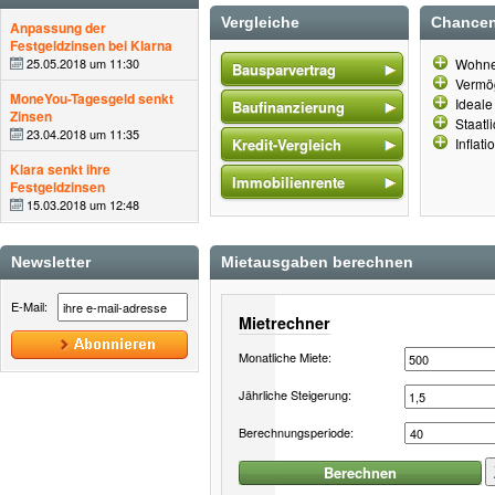
Vergleiche
Chancen
Anpassung der
Festgeldzinsen bei Klarna
25.05.2018 um 11:30
Wohne
Bausparvertrag
Vermög
MoneYou-Tagesgeld senkt
Ideale
Baufinanzierung
Zinsen
Staatl
23.04.2018 um 11:35
Kredit-Vergleich
Inflat
Klara senkt ihre
Immobilienrente
Festgeldzinsen
15.03.2018 um 12:48
Newsletter
Mietausgaben berechnen
E-Mail:
Mietrechner
Monatliche Miete:
Jährliche Steigerung:
Berechnungsperiode: