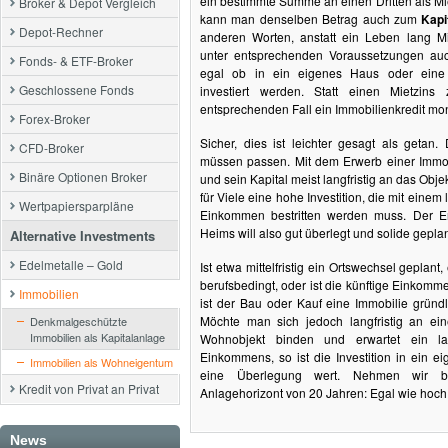
ein bestimmte Summe an einen Dritten als Mi
Broker & Depot Vergleich
kann man denselben Betrag auch zum
Kapi
Depot-Rechner
anderen Worten, anstatt ein Leben lang M
unter entsprechenden Voraussetzungen auc
Fonds- & ETF-Broker
egal ob in ein eigenes Haus oder eine
Geschlossene Fonds
investiert werden. Statt einen Mietzins 
entsprechenden Fall ein Immobilienkredit mona
Forex-Broker
Sicher, dies ist leichter gesagt als getan
CFD-Broker
müssen passen. Mit dem Erwerb einer Immob
Binäre Optionen Broker
und sein Kapital meist langfristig an das Obj
für Viele eine hohe Investition, die mit einem 
Wertpapiersparpläne
Einkommen bestritten werden muss. Der E
Heims will also gut überlegt und solide geplan
Alternative Investments
Edelmetalle – Gold
Ist etwa mittelfristig ein Ortswechsel geplant,
berufsbedingt, oder ist die künftige Einkomme
Immobilien
ist der Bau oder Kauf eine Immobilie gründ
Möchte man sich jedoch langfristig an ei
Denkmalgeschützte
Immobilien als Kapitalanlage
Wohnobjekt binden und erwartet ein lang
Einkommens, so ist die Investition in ein 
Immobilien als Wohneigentum
eine Überlegung wert. Nehmen wir bei
Kredit von Privat an Privat
Anlagehorizont von 20 Jahren: Egal wie hoch d
News