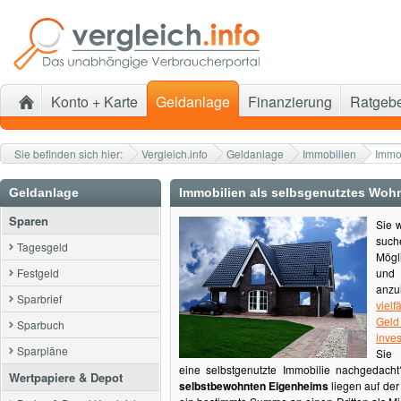
Konto + Karte
Geldanlage
Finanzierung
Ratgeb
Sie befinden sich hier:
Vergleich.info
Geldanlage
Immobilien
Immo
Geldanlage
Immobilien als selbsgenutztes Wo
Sparen
Sie 
suc
Tagesgeld
Mögli
Festgeld
und
anz
Sparbrief
vielf
Geld
Sparbuch
inves
Sparpläne
Sie 
eine selbstgenutzte Immobilie nachgedach
Wertpapiere & Depot
selbstbewohnten Eigenheims
liegen auf der