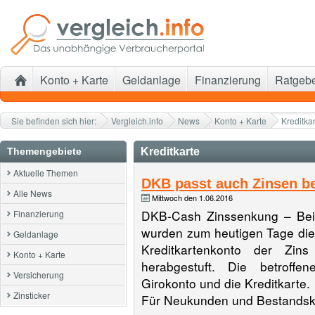
Konto + Karte
Geldanlage
Finanzierung
Ratgeb
Sie befinden sich hier:
Vergleich.info
News
Konto + Karte
Kreditka
Themengebiete
Kreditkarte
Aktuelle Themen
DKB passt auch Zinsen be
Alle News
Mittwoch den 1.06.2016
DKB-Cash Zinssenkung – Bei
Finanzierung
wurden zum heutigen Tage die
Geldanlage
Kreditkartenkonto der Zi
Konto + Karte
herabgestuft. Die betroffe
Versicherung
Girokonto und die Kreditkarte.
Zinsticker
Für Neukunden und Bestandsk