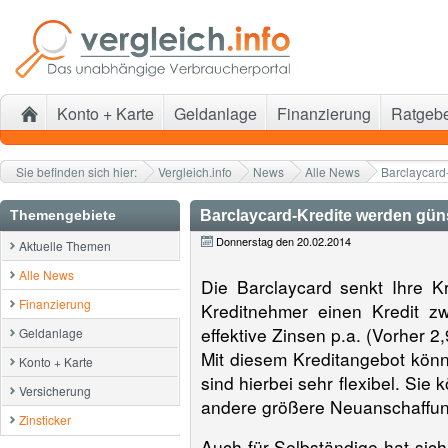
Konto + Karte
Geldanlage
Finanzierung
Ratgeb
Sie befinden sich hier:
Vergleich.info
News
Alle News
Barclaycard
Themengebiete
Barclaycard-Kredite werden gün
Donnerstag den 20.02.2014
Aktuelle Themen
Alle News
Die Barclaycard senkt Ihre Kr
Finanzierung
Kreditnehmer einen Kredit z
effektive Zinsen p.a. (Vorher 2
Geldanlage
Mit diesem Kreditangebot könn
Konto + Karte
sind hierbei sehr flexibel. Sie
Versicherung
andere größere Neuanschaffung 
Zinsticker
Auch für Selbständige hat sich